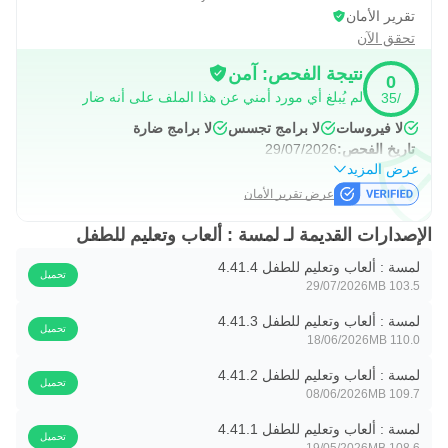
أنحاء العالم.
تقرير الأمان
تحقق الآن
▪️ حساب لمسة المميّز: امنح طفلك أفضل تجربة تعليمية مع تطبيق
نتيجة الفحص: آمن
لمسة، حيث يجتمع التعليم مع المغامرة لتوجيه طاقاته واهتمامته
0
لم يُبلغ أي مورد أمني عن هذا الملف على أنه ضار
/35
التعليمية إلى الطريق الصحيح.
لا فيروسات
لا برامج تجسس
لا برامج ضارة
▪️ وصول غير محدود إلى أكثر من 1200 محتوى تعليمي تفاعلي،
تاريخ الفحص:
29/07/2026
عرض المزيد
بما في ذلك الرياضيات والعلوم والأشكال والحروف والكلمات
عرض تقرير الأمان
وقصص وألعاب الأطفال وغيرها الكثير.
الإصدارات القديمة لـ لمسة : ألعاب وتعليم للطفل
▪️ تسجيل الدخول بحساب واحد على 5 أجهزة.
لمسة : ألعاب وتعليم للطفل 4.41.4
تحميل
29/07/2026
103.5 MB
▪️ تحميل الأنشطة التعليمية والتفاعل معها دون الاتصال بالإنترنت.
لمسة : ألعاب وتعليم للطفل 4.41.3
تحميل
- المساعدة والدعم: https://lamsa.com/en/contact
18/06/2026
110.0 MB
- سياسة الخصوصية: https://lamsa.com/en/privacy-policy
لمسة : ألعاب وتعليم للطفل 4.41.2
تحميل
- شروط الخدمة: https://lamsa.com/en/terms-and-conditions
08/06/2026
109.7 MB
لمسة : ألعاب وتعليم للطفل 4.41.1
تحميل
19/05/2026
108.6 MB