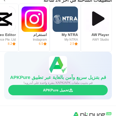
التطبيقات الساخنة في آخر 24 ساعة
AW Player
My NTRA
انستغرام
Instagram
My NTRA
AWY Studio
8.2
6.5
2.5
قم بتنزيل سريع وآمن بالغاية عبر تطبيق APKPure
قم بتثبيت ملفات XAPK/APK بنقرة واحدة على أندرويد!
تحميل APKPure