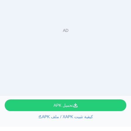
تحميل APK
كيفية تثبيت XAPK / ملف APK