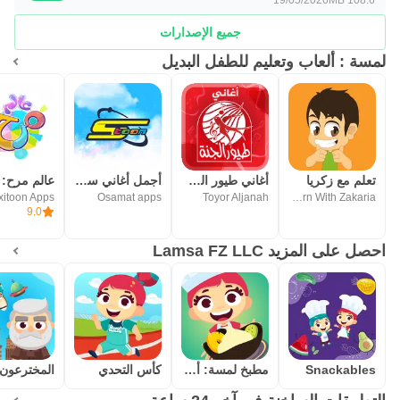
جميع الإصدارات
لمسة : ألعاب وتعليم للطفل البديل
تعلم مع زكريا
أغاني طيور الجنة - من دون نت
أجمل أغاني سبيس تون ٢٠٢١
xitoon Apps
Osamat apps
Toyor Aljanah
Learn With Zakaria
9.0
احصل على المزيد Lamsa FZ LLC
Snackables
مطبخ لمسة: أكواب الشوكلاتة
كأس التحدي