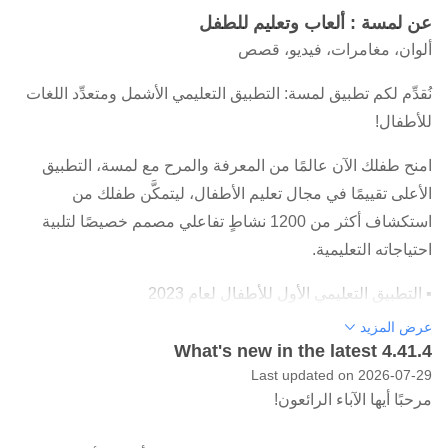
عن لمسة : ألعاب وتعليم للطفل
ألوان، مغامرات، فيديو، قصص
نُقدِّم لكم تطبيق لمسة: التطبيق التعليمي الأشمل ومتعدِّد اللغات
للأطفال!
امنح طفلك الآن عالمًا من المعرفة والمرح مع لمسة، التطبيق
الأعلى تقييمًا في مجال تعليم الأطفال، ليتمكَّن طفلك من
استكشاف أكثر من 1200 نشاطٍ تفاعلي مصمم خصيصًا لتلبية
احتياجاته التعليمية.
▪️ التطبيق التعليمي الأول للأطفال لعام 2023
عرض المزيد
نؤمن في لمسة أنه لا بد من تحفيز الأطفال ليشاركوا في صُنع
What's new in the latest 4.41.4
رحلتهم التعليمية من خلال تعزيز فضولهم المتواصل نحو المعرفة.
Last updated on 2026-07-29
لذلك، نحرص دائمًا على أن تكون جميع أنشطتنا التعليمية مُصمَّمة
مرحبًا أيها الآباء الرائعون!
لتلبِّي احتياجات الأطفال وأنماط تعلُّمهم المختلفة.