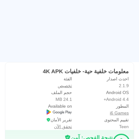
شاشتك الرئيسية.
خلفية إضاءة الحافة 👉
- تضيف إضاءة الحافة لجميع هواتف Android إضاءة زوايا منحنية
جميلة على الشاشة الرئيسية للهاتف المحمول وشاشة القفل
ساعة حية👉
- تعيين خلفية حية على مدار الساعة أيضًا على شاشتك وستكون
شاشتك مع خلفية ساعة حية جميلة.
معلومات خلفية حية- خلفيات 4K APK
اقتباسات خلفية👉
احدث اصدار
الفئة
2.1.9
تخصيص
- الكثير من التحفيزية والعديد من الآخرين على استعداد لتعيين
Android OS
حجم الملف
خلفية لك.
24.1 MB
Android 4.4+
المطور
Available on
الشائع👉
i6 Games
- بناءً على تنزيلات المستخدمين والعرض ، تم فرز الخلفية
تقييم المحتوى
تقرير الأمان
Teen
تحقق الآن
الشائعة.
نتيجة الفحص: آمن