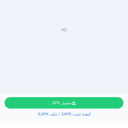
تحميل APK
كيفية تثبيت XAPK / ملف APK