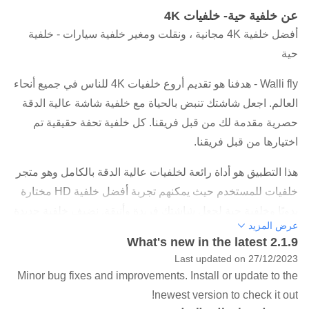
عن خلفية حية- خلفيات 4K
أفضل خلفية 4K مجانية ، ونقلت ومغير خلفية سيارات - خلفية
حية
Walli fly - هدفنا هو تقديم أروع خلفيات 4K للناس في جميع أنحاء
العالم. اجعل شاشتك تنبض بالحياة مع خلفية شاشة عالية الدقة
حصرية مقدمة لك من قبل فريقنا. كل خلفية تحفة حقيقية تم
اختيارها من قبل فريقنا.
هذا التطبيق هو أداة رائعة لخلفيات عالية الدقة بالكامل وهو متجر
خلفيات للمستخدم حيث يمكنهم تجربة أفضل خلفية HD مختارة
يدويًا وخلفية حية لجعل شاشتك فريدة وأنيقة. نضيف خلفية جديدة
عرض المزيد
فريدة من نوعها بالإضافة إلى أعلى جودة كل يوم. نعتقد أنه من
What's new in the latest 2.1.9
المهم أن تجد بسهولة خلفية ملهمة وجميلة ستجعلك تشعر
Last updated on 27/12/2023
بالسعادة والشعور بالرضا في كل مرة تلتقط فيها هاتفك.
Minor bug fixes and improvements. Install or update to the
newest version to check it out!
في المتوسط ​​، في الوقت الحاضر ، نتحقق من هاتفنا أكثر من