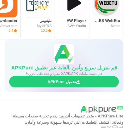
PROGRES WebEtu
AW Player
تليفوني
wnloader
Vnews.com
My NTRA
AWY Studio
Mesrs
9.4
10.0
قم بتنزيل سريع وآمن بالغاية عبر تطبيق APKPure
قم بتثبيت ملفات XAPK/APK بنقرة واحدة على أندرويد!
تحميل APKPure
APKPure Lite - متجر تطبيقات أندرويد يقدم تجربة صفحات بسيطة
وفعالة. اكتشف التطبيقات التي تريدها بسهولة وسرعة وأمان.