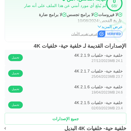
0
المفضلة👉
لم يُبلغ أي مورد أمني عن هذا الملف على أنه ضار
/68
- اجمع كل الخلفيات عالية الدقة الموضوعة تحت سقف واحد مما
لا فيروسات
لا برامج تجسس
لا برامج ضارة
يسهل رؤيتها.
تاريخ الفحص:
10/08/2024
عرض المزيد
مشاركة وتنزيل👉
عرض تقرير الأمان
- يمكنك تعيين خلفية بنقرة واحدة فقط. لا داعي للتردد لفتح
الإصدارات القديمة لـ خلفية حية- خلفيات 4K
معرض والعثور على الصور.
خلفية حية- خلفيات 4K 2.1.9
- يمكنك الاختيار بين 4K ونسخة Full HD للصورة لحفظها في
تحميل
27/12/2023
24.1 MB
هاتفك.
خلفية حية- خلفيات 4K 2.1.7
تحميل
التصنيفات👉
25/04/2023
23.7 MB
- يحتوي تطبيقنا على خيار فئة مختلف للعثور على خلفية ذات صلة
خلفية حية- خلفيات 4K 2.1.6
تحميل
19/04/2023
24.6 MB
ونحن نقوم بتحديث الفئة باستمرار.
خلفية حية- خلفيات 4K 2.1.5
بحث👉
تحميل
02/03/2023
23.4 MB
- سيساعدك نظام البحث في العثور على الخلفية التي تريد إعدادها
جميع الإصدارات
كشاشة هاتفك المحمول.
خلفية حية- خلفيات 4K البديل