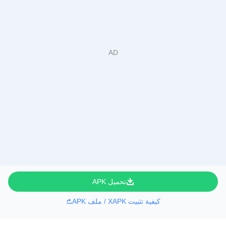
تحميل APK
كيفية تثبيت XAPK / ملف APK