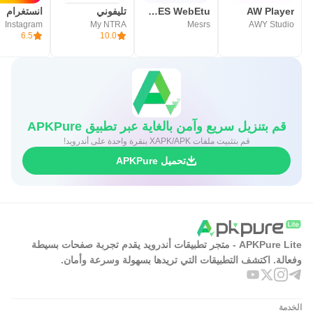
AW Player
PROGRES WebEtu
تليفوني
انستغرام
Instagram
My NTRA
Mesrs
AWY Studio
6.5
10.0
قم بتنزيل سريع وآمن بالغاية عبر تطبيق APKPure
قم بتثبيت ملفات XAPK/APK بنقرة واحدة على أندرويد!
تحميل APKPure
APKPure Lite - متجر تطبيقات أندرويد يقدم تجربة صفحات بسيطة
وفعالة. اكتشف التطبيقات التي تريدها بسهولة وسرعة وأمان.
الخدمة