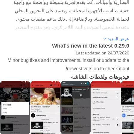
البطارية والبيانات. كما يقدم تجربة بسيطة وواضحة مع واجهة
خفيفة تناسب الأجهزة المختلفة، ويعتمد على التخزين المحلي
لحماية الخصوصية. وبالإضافة إلى ذلك يدعم منصات محتوى
متعددة لمحبي الصوت والبث اللامركزي، وهو مفتوح المصدر
وقابل للمراجعة. لمن يفضّل التحكم الكامل بالتجربة، يبقى خيار
عرض المزيد
تنزيل NewPipe APK مناسبًا.
What's new in the latest 0.29.0
Last updated on 24/07/2026
Minor bug fixes and improvements. Install or update to the
مزايا NewPipe الأساسية
newest version to check it out!
عرض الفيديو بدون إعلانات
فيديوهات ولقطات الشاشة
يمكنك مشاهدة المحتوى من يوتيوب بواجهة خفيفة وخالية من
الإعلانات. يساعد ذلك على تقليل استهلاك البيانات وطاقة
البطارية أثناء المشاهدة الطويلة. كما تقل العناصر المشتتة على
الشاشة، فتصل إلى الفيديو بسرعة وتتنقل بسهولة بين المقاطع.
تنزيل المحتوى للاستخدام دون اتصال
NewPipe يتيح حفظ الفيديو أو الصوت أو الترجمات على جهازك
للاستخدام لاحقًا. تختار الصيغة والدقة بما يناسب المساحة المتاحة