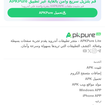
قم بتنزيل سريع وآمن بالغاية عبر تطبيق APKPure
قم بتثبيت ملفات XAPK/APK بنقرة واحدة على أندرويد!
والدقة أو الصوت فقط، ويمكن إضافة الترجمات عند الحاجة.
تحميل APKPure
انتقل إلى قسم الاشتراكات لإضافة قنواتك، ورتّب الخلاصات
وقوائم التشغيل بحسب اهتماماتك.
استخدم الإشارات المرجعية والسجل للوصول السريع إلى
المحتوى الذي تتابعه يوميًا، وعدّل ما يُحفَظ محليًا حسب
APKPure Lite - متجر تطبيقات أندرويد يقدم تجربة صفحات بسيطة
رغبتك.
وفعالة. اكتشف التطبيقات التي تريدها بسهولة وسرعة وأمان.
ابدأ باستخدام NewPipe
الخدمة
يوفر NewPipe مشاهدة خالية من الإعلانات مع تحكم كامل في
تثبيت APK
التخزين المحلي ودعم لخدمات متعددة. عند الحاجة إلى نسخة
إضافات متصفح الكروم
جاهزة للهاتف، يمكن اختيار تنزيل NewPipe APK والبدء مباشرة.
تحميل APK
يتمحور الاستخدام حول بساطة الواجهة وإدارة المحتوى بطريقة
مولد مواقع ويب APK
Windows APP
واضحة ومباشرة.
iPhone APP
ترفيه