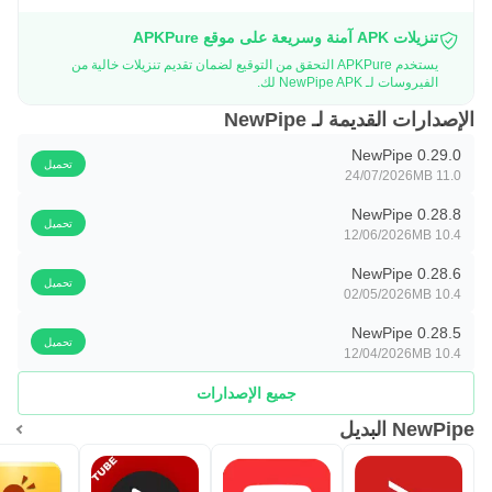
لمتابعة الجديد بسهولة. يدعم التطبيق الاستيراد والتصدير
تنزيلات APK آمنة وسريعة على موقع APKPure
للاشتراكات وقوائم التشغيل لتسهيل النقل بين الأجهزة. إضافة
يستخدم APKPure التحقق من التوقيع لضمان تقديم تنزيلات خالية من
إلى يوتيوب، يعمل مع خدمات مثل PeerTube وSoundCloud
الفيروسات لـ NewPipe APK لك.
وBandcamp وmedia.ccc.de، ويقدم إشارات مرجعية وسجل
الإصدارات القديمة لـ NewPipe
مشاهدة وبحث ذكي لإدارة المحتوى اليومي.
NewPipe 0.29.0
تحميل
24/07/2026
11.0 MB
عن الترخيص والمصدر في NewPipe
NewPipe 0.28.8
تحميل
12/06/2026
10.4 MB
NewPipe مشروع مفتوح المصدر تحت ترخيص GPLv3، ما
يسمح بمراجعة الكود والمساهمة في تطويره. يتوفر مستودع
NewPipe 0.28.6
تحميل
02/05/2026
10.4 MB
GitHub الخاص بالمشروع لمن يهتم بفحص الشفرة أو تقديم
NewPipe 0.28.5
اقتراحات وتحسينات. هذا النهج يوضح طريقة عمل التطبيق ويعزز
تحميل
12/04/2026
10.4 MB
الثقة في آلياته، خاصةً لمن يبحث عن بدائل خصوصية وواضحة.
جميع الإصدارات
إدارة البيانات المحلية في NewPipe
NewPipe البديل
يعتمد التطبيق على التخزين المحلي لإعداداتك وسجلاتك، لذلك