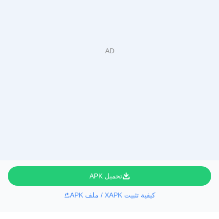
تحميل APK
كيفية تثبيت XAPK / ملف APK