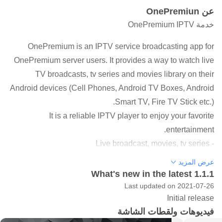
عن OnePremiun
خدمة OnePremium IPTV
OnePremium is an IPTV service broadcasting app for
OnePremium server users. It provides a way to watch live
TV broadcasts, tv series and movies library on their
Android devices (Cell Phones, Android TV Boxes, Android
Smart TV, Fire TV Stick etc.).
It is a reliable IPTV player to enjoy your favorite
entertainment.
- Live broadcast, movies, tv series
- Supports EPG feature
عرض المزيد
- Family protection system
What's new in the latest 1.1.1
- Internal high-spec media player
Last updated on 2021-07-26
Initial release
- Ability to add external media players
فيديوهات ولقطات الشاشة
- Attractive and impressive design and more easy to use