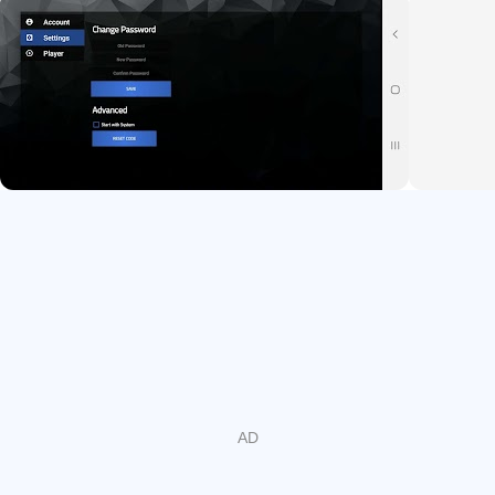
- Support English and Arabic languages
- Support media subtitles.
Important information:
We do not provide any type of IPTV services such as IPTV
subscriptions.
The user must contact the TV service provider to obtain the
username, password, or server URL.
User must have your own content, this is just a fast IPTV
Player for playing content.