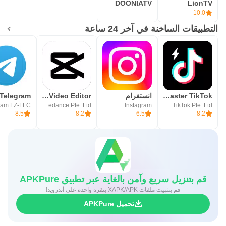
DOONIATV
LionTV
10.0
التطبيقات الساخنة في آخر 24 ساعة
TikTok Lite - Faster TikTok
انستغرام
CapCut: Photo & Video Editor
Telegram
ram FZ-LLC
Bytedance Pte. Ltd.
Instagram
TikTok Pte. Ltd.
8.5
8.2
6.5
8.2
قم بتنزيل سريع وآمن بالغاية عبر تطبيق APKPure
قم بتثبيت ملفات XAPK/APK بنقرة واحدة على أندرويد!
تحميل APKPure