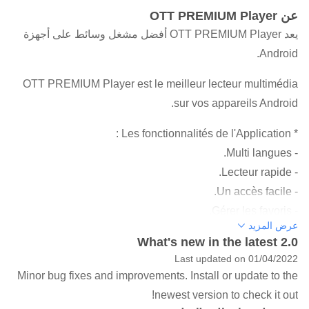
عن OTT PREMIUM Player
يعد OTT PREMIUM Player أفضل مشغل وسائط على أجهزة
Android.
OTT PREMIUM Player est le meilleur lecteur multimédia
sur vos appareils Android.
* Les fonctionnalités de l'Application :
- Multi langues.
- Lecteur rapide.
- Un accès facile.
- Gérer les favoris.
عرض المزيد
What's new in the latest 2.0
*** Avertissement ***
Last updated on 01/04/2022
L'application OTT PREMIUM Player est livrée sans aucun
Minor bug fixes and improvements. Install or update to the
contenu (pas de chaînes, pas de médias).
newest version to check it out!