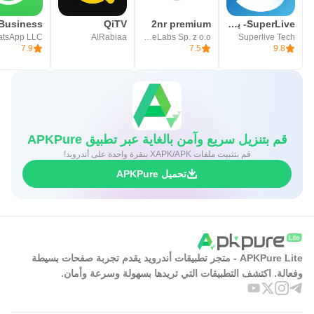
SuperLive- بث مباشر و دردشة
2nr premium
QiTV
tsApp LLC
AlRabiaa
MobileLabs Sp. z o.o.
Superlive Tech
7.9
7.5
9.8
قم بتنزيل سريع وآمن بالغاية عبر تطبيق APKPure
قم بتثبيت ملفات XAPK/APK بنقرة واحدة على أندرويد!
تحميل APKPure
APKPure Lite - متجر تطبيقات أندرويد يقدم تجربة صفحات بسيطة
وفعالة. اكتشف التطبيقات التي تريدها بسهولة وسرعة وأمان.