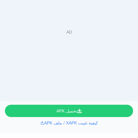
تحميل APK
كيفية تثبيت XAPK / ملف APK