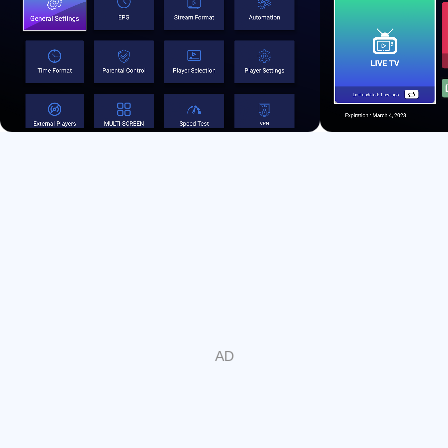
- Support: TV Catch Up Streaming
- Support: Continue Watching
- Support: Recently Added Movies & Series
- Support: Multi-Screens and Multi-Users
- Support: External Player.