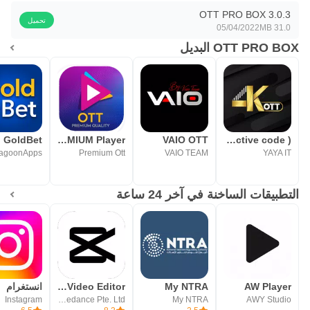
OTT PRO BOX 3.0.3
تحميل
05/04/2022
31.0 MB
OTT PRO BOX البديل
GoldBet
OTT PREMIUM Player
VAIO OTT
4k-ott(Active code )
agoonApps
Premium Ott
VAIO TEAM
YAYA IT
التطبيقات الساخنة في آخر 24 ساعة
AW Player
My NTRA
CapCut: Photo & Video Editor
انستغرام
Instagram
Bytedance Pte. Ltd.
My NTRA
AWY Studio