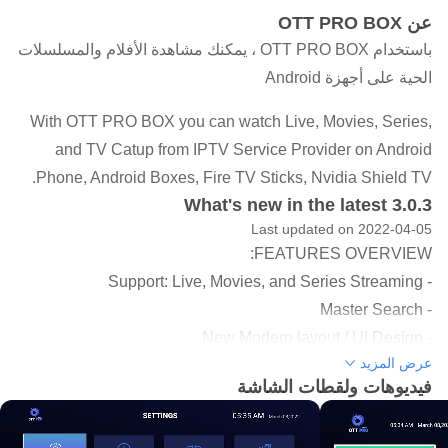
عن OTT PRO BOX
باستخدام OTT PRO BOX ، يمكنك مشاهدة الأفلام والمسلسلات
الحية على أجهزة Android
With OTT PRO BOX you can watch Live, Movies, Series,
and TV Catup from IPTV Service Provider on Android
Phone, Android Boxes, Fire TV Sticks, Nvidia Shield TV.
What's new in the latest 3.0.3
Last updated on 2022-04-05
FEATURES OVERVIEW:
- Support: Live, Movies, and Series Streaming
- Master Search
- New Modern layout / UI Design
عرض المزيد
- Support for EPG ( TV Program Guide)
فيديوهات ولقطات الشاشة
- Support: Chrome Casting
- Parental Controls