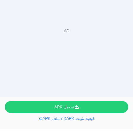
تحميل APK
كيفية تثبيت XAPK / ملف APK