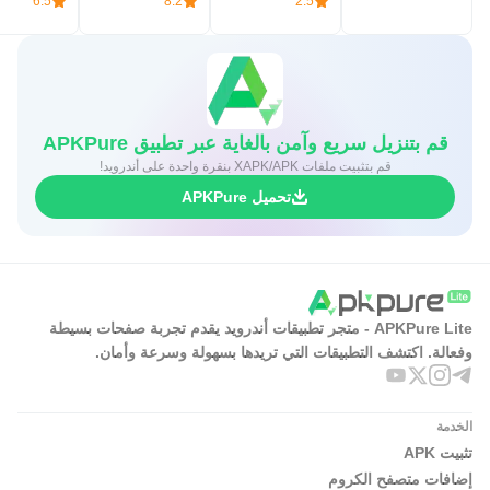
6.5
8.2
2.5
قم بتنزيل سريع وآمن بالغاية عبر تطبيق APKPure
قم بتثبيت ملفات XAPK/APK بنقرة واحدة على أندرويد!
تحميل APKPure
APKPure Lite - متجر تطبيقات أندرويد يقدم تجربة صفحات بسيطة
وفعالة. اكتشف التطبيقات التي تريدها بسهولة وسرعة وأمان.
الخدمة
تثبيت APK
إضافات متصفح الكروم