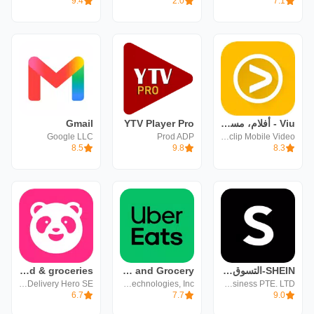
9.4
2.0
7.1
Viu - أفلام، مسلسلات، برامج
YTV Player Pro
Gmail
Google LLC
Prod ADP
Vuclip Mobile Video
8.5
9.8
8.3
SHEIN-التسوق عبر الإنترنت
Uber Eats: Food and Grocery
foodpanda: food & groceries
Foodpanda GmbH a subsidiary of Delivery Hero SE
Uber Technologies, Inc.
Roadget Business PTE. LTD.
6.7
7.7
9.0