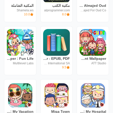
Almajed Oud | الماجد للعود
مكتبة الكتب
المكتبة الشاملة
Shamela.ws
alprogrammer.com
Almajed For Oud Co
10.0
8.0
Miga Town Wallpaper : Fun Life
PocketBook reader - EPUB, PDF
Miga Town Apartment Wallpaper
Multilevel Labs
Pocketbook International SA
ATT Studio
9.5
Miga Town: My Vacation
Miga Town
Miga Town: My Hospital