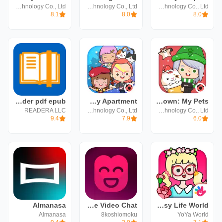
XiHe Digital (GuangZhou) Technology Co., Ltd.
XiHe Digital (GuangZhou) Technology Co., Ltd.
XiHe Digital (GuangZhou) Technology Co., Ltd.
8.1
8.0
8.0
ReadEra – book reader pdf epub
Miga Town: My Apartment
Miga Town: My Pets
READERA LLC
XiHe Digital (GuangZhou) Technology Co., Ltd.
XiHe Digital (GuangZhou) Technology Co., Ltd.
9.4
7.9
6.0
Almanasa
WorldJoy - Live Video Chat
YoYa: Busy Life World
Almanasa
8koshiomoku
YoYa World