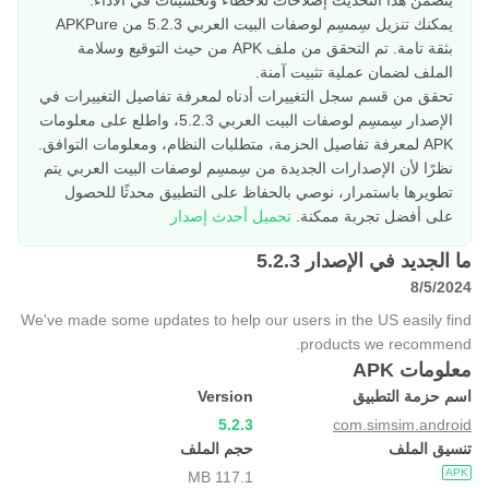
يتضمن هذا التحديث إصلاحات للأخطاء وتحسينات في الأداء.
يمكنك تنزيل سِمسِم لوصفات البيت العربي 5.2.3 من APKPure
بثقة تامة. تم التحقق من ملف APK من حيث التوقيع وسلامة
الملف لضمان عملية تثبيت آمنة.
تحقق من قسم سجل التغييرات أدناه لمعرفة تفاصيل التغييرات في
الإصدار سِمسِم لوصفات البيت العربي 5.2.3، واطلع على معلومات
APK لمعرفة تفاصيل الحزمة، متطلبات النظام، ومعلومات التوافق.
نظرًا لأن الإصدارات الجديدة من سِمسِم لوصفات البيت العربي يتم
تطويرها باستمرار، نوصي بالحفاظ على التطبيق محدثًا للحصول
على أفضل تجربة ممكنة.
تحميل أحدث إصدار
ما الجديد في الإصدار 5.2.3
8/5/2024
We've made some updates to help our users in the US easily find
products we recommend.
معلومات APK
اسم حزمة التطبيق
Version
5.2.3
com.simsim.android
تنسيق الملف
حجم الملف
APK
117.1 MB