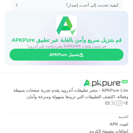
كيفية تحديث إلى أحدث إصدار؟
قم بتنزيل سريع وآمن بالغاية عبر تطبيق APKPure
قم بتثبيت ملفات XAPK/APK بنقرة واحدة على أندرويد!
تحميل APKPure
APKPure Lite - متجر تطبيقات أندرويد يقدم تجربة صفحات بسيطة
وفعالة. اكتشف التطبيقات التي تريدها بسهولة وسرعة وأمان.
الخدمة
تثبيت APK
إضافات متصفح الكروم