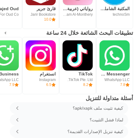
المكتبة الشامله بدون نت
رواياتي (عربية-خليجية-سعودية)
قارئ جرير
technoSm
Akram Al-Monthery | أكرم المنذري
Jarir Bookstore
10.0
تطبيقات البحث الشائعة خلال 24 ساعة
WhatsApp Messenger - واتساب مسنجر
TikTok
انستغرام
tsApp LLC
Instagram
TikTok Pte. Ltd.
WhatsApp LLC
7.9
6.5
8.2
7.8
أسئلة متداولة للتنزيل
كيفية تثبيت ملف apk/xapk؟
لماذا فشل التثبيت؟
كيفية تنزيل الإصدارات القديمة؟