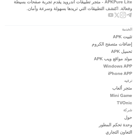
APKPure Lite - متجر تطبيقات أندرويد يقدم تجربة صفحات بسيطة
وفعالة. اكتشف التطبيقات التي تريدها بسهولة وسرعة وأمان.
حول فيفالدي
للاستفادة القصوى من فيفالدي، زامنه مع إصدار سطح المكتب
الخدمة
(المتوفر على أنظمة ويندوز، وماك، ولينكس). إنه مجاني ويحتوي
تثبيت APK
على العديد من الميزات الرائعة التي نعتقد أنها ستنال إعجابك.
إضافات متصفح الكروم
احصل عليه من: vivaldi.com
تحميل APK
مولد مواقع ويب APK
—
Windows APP
iPhone APP
تصفح الإنترنت بمزيد من الخصوصية والقوة باستخدام متصفح
ترفيه
فيفالدي.
متجر ألعاب
Mini Game
TVOnic
شركة
حول
وحدة تحكم المطور
التعاون التجاري