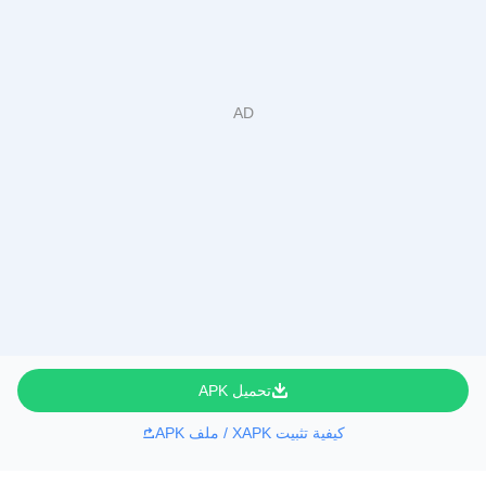
تحميل APK
كيفية تثبيت XAPK / ملف APK