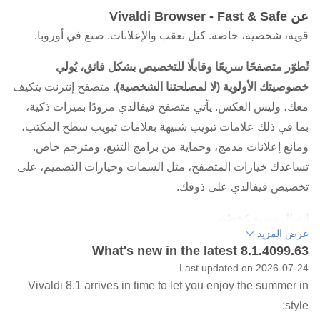
عن Vivaldi Browser - Fast & Safe
قوية، شخصية، خاصة. كتل تعقب والإعلانات. صنع في أوروبا.
نُطوّر متصفحًا سريعًا وقابلًا للتخصيص بشكل فائق، يُولي
خصوصيتك الأولوية (لا لمصلحتنا الشخصية).
متصفح إنترنت يتكيف
معك، وليس العكس. يأتي متصفح فيفالدي مزودًا بميزات ذكية،
بما في ذلك علامات تبويب شبيهة بعلامات تبويب سطح المكتب،
ومانع إعلانات مدمج، وحماية من برامج التتبع، ومترجم خاص.
تساعدك خيارات المتصفح، مثل السمات وخيارات التصميم، على
تخصيص فيفالدي على ذوقك.
اتصال سريع مُخصّص
عرض المزيد
What's new in the latest 8.1.4099.63
تصفح أسرع بإضافة إشاراتك المرجعية المُفضّلة كعلامات تبويب
Last updated on 2026-07-24
سريعة في صفحة علامات التبويب الجديدة، لتتمكن من الوصول
Vivaldi 8.1 arrives in time to let you enjoy the summer in
إليها بنقرة واحدة. رتّبها في مجلدات، واختر من بين مجموعة من
style:
خيارات التصميم، وخصصها لذوقك. يمكنك أيضًا التبديل بين