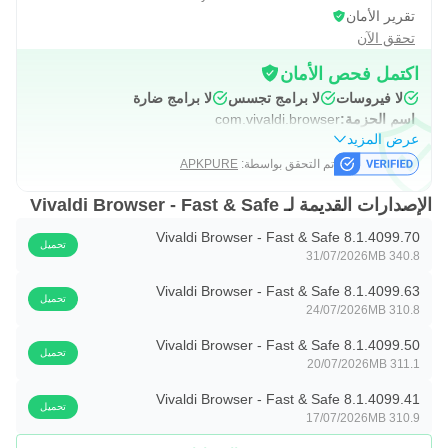
للتطبيق ويقلل من وقت التنقل بين التطبيقات لإنجاز المهام. إليك
تقرير الأمان
لمحة:
تحقق الآن
اكتمل فحص الأمان
- احصل على ترجمات خاصة لمواقع الويب باستخدام Vivaldi
لا فيروسات
لا برامج تجسس
لا برامج ضارة
Translate (بدعم من Lingvanex).
اسم الحزمة:
com.vivaldi.browser
- دوّن ملاحظاتك أثناء تصفحك وقم بمزامنتها بأمان بين جميع
عرض المزيد
أجهزتك.
تم التحقق بواسطة:
APKPURE
- التقط لقطات شاشة لصفحة كاملة (أو للجزء المرئي فقط)
الإصدارات القديمة لـ Vivaldi Browser - Fast & Safe
وشاركها بسرعة.
Vivaldi Browser - Fast & Safe 8.1.4099.70
- امسح رموز الاستجابة السريعة لمشاركة الروابط بين الأجهزة.
تحميل
31/07/2026
340.8 MB
- استخدم "إجراءات الصفحة" لتعديل محتوى صفحة الويب
Vivaldi Browser - Fast & Safe 8.1.4099.63
باستخدام الفلاتر.
تحميل
24/07/2026
310.8 MB
احتفظ ببيانات تصفحك معك
Vivaldi Browser - Fast & Safe 8.1.4099.50
تحميل
20/07/2026
311.1 MB
يتوفر Vivaldi أيضًا على أنظمة Windows وMac وLinux! استكمل
Vivaldi Browser - Fast & Safe 8.1.4099.41
تحميل
تصفحك من حيث توقفت بمزامنة البيانات بين الأجهزة. تتم مزامنة
17/07/2026
310.9 MB
علامات التبويب المفتوحة، وبيانات تسجيل الدخول المحفوظة،