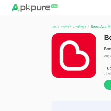
হোম
অ্যাপগুলি
ফাইন্যান্স
Boost App M
B
Boo
Aug 
8.
13
পর