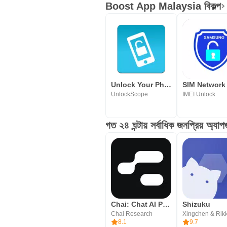
Boost App Malaysia বিকল্প
Unlock Your Phone Fast & Secur
UnlockScope
IMEI Unlock
গত ২৪ ঘন্টায় সর্বাধিক জনপ্রিয় অ্যাপ
Chai: Chat AI Platform
Shizuku
Chai Research
Xingchen & Rik
8.1
9.7