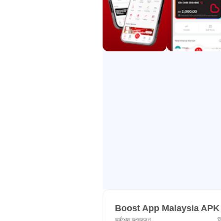
Boost™ প্রিপেইড - পুরস্কৃত টপ-আপ উপভ
আপনার মোবাইল প্রিপেইড ক্রেডিট কম হলে, বুস্
টেলকো ব্যবহারকারীদের জন্য উপলব্ধ (Di
ক্ষুদ্রবীমা
সুরক্ষা প্রয়োজন? বুস্ট আমাদের কামড়-আকারের ব
তালিকা রয়েছে। আমাদের গাড়ি বীমা প্ল্যান Car
-
আরও জানুন https://www.myboost.co, অথ
ফেসবুক: https://www.facebook.com
ইনস্টাগ্রাম: https://www.instagram
গোপনীয়তা নীতি: https://myboost.co/pr
পরিষেবার শর্তাবলী: https://myboost.c
Boost App Malaysia APK 
সর্বশেষ সংস্করণ
ব