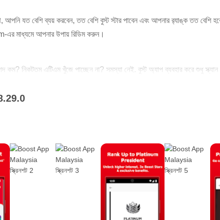
আপনি যত বেশি ব্যয় করবেন, তত বেশি বুস্ট স্টার পাবেন এবং আপনার র‌্যাঙ্ক তত বেশি হবে! 
-এর মাধ্যমে আপনার উপায় রিডিম করুন।
গদ কম? নিকটতম এটিএম খুঁজে পাচ্ছেন না? সমস্যা নেই. বুস্ট অ্যাপ ব্যবহার করে শুধু স্ক্
8.29.0
ার বিকল্প উপভোগ করুন
ন যা চান তা উপভোগ করুন এবং বুস্টের সাথে পরে অর্থ প্রদান করুন! 3টি সহজ ধাপে Bo
মনীয় অর্থপ্রদানের শর্তাবলী উপভোগ করুন৷ আপনার পছন্দের উপর ভিত্তি করে 30 দিনের মধ
ুন
- পোস্টপেইড, ইন্টারনেট, বিদ্যুৎ, জল, টিভি, সবই বুস্ট অ্যাপ থেকে। আমাদের 3টি বৈশিষ্ট
তে পারেন, এক সাথে একাধিক বিল পরিশোধ করতে পারেন এবং একত্রিত অর্থপ্রদানের তথ্য দ
 অর্থপ্রদানের জন্য সেগুলি সংরক্ষণ করুন৷ আপনি খরচ করা প্রতিটি রিঙ্গিতের জন্য স্টার অর
৷