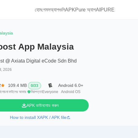
হোম
গেমস
অ্যাপগুলি
APKPure অ্যাপ
AIPURE
alaysia
oost App Malaysia
st @ Axiata Digital eCode Sdn Bhd
3, 2026
2
109.4 MB
Android 6.0+
0
/
33
্যালোচনা
ফাইলের আকার
নিরাপত্তা
Everyone
Android OS
APK ডাউনলোড করুন
How to install XAPK / APK file