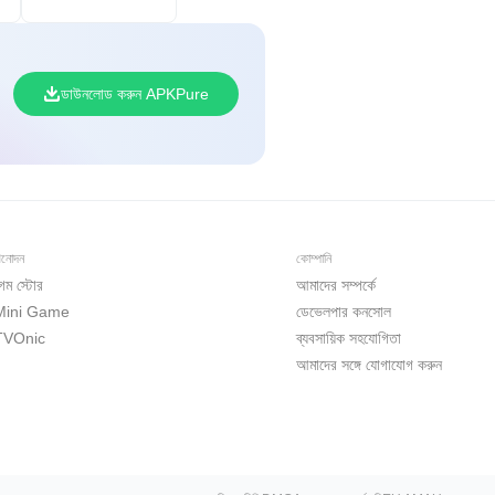
ডাউনলোড করুন APKPure
িনোদন
কোম্পানি
েম স্টোর
আমাদের সম্পর্কে
Mini Game
ডেভেলপার কনসোল
TVOnic
ব্যবসায়িক সহযোগিতা
আমাদের সঙ্গে যোগাযোগ করুন