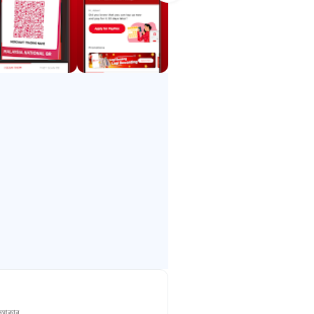
ার পিন দিয়ে আর রিলোড করা হবে না। সমস্ত
খযোগ্য ক্ষুদ্রবীমা কভারেজ পরিকল্পনার একটি
মতি দেয়।
 আকার