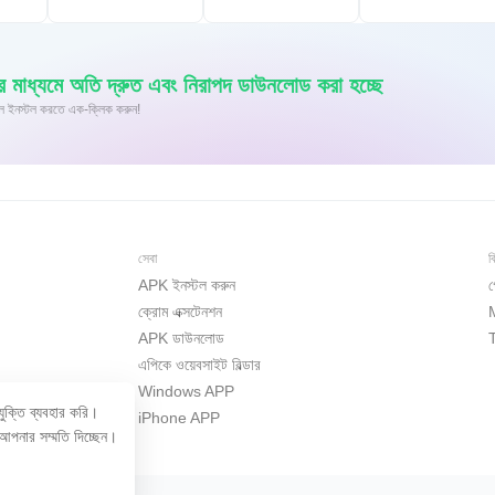
াধ্যমে অতি দ্রুত এবং নিরাপদ ডাউনলোড করা হচ্ছে
id-এ XAPK/APK ফাইল ইনস্টল করতে এক-ক্লিক করুন!
সেবা
ব
APK ইনস্টল করুন
গ
ক্রোম এক্সটেনশন
APK ডাউনলোড
এপিকে ওয়েবসাইট বিল্ডার
Windows APP
ুক্তি ব্যবহার করি।
iPhone APP
আপনার সম্মতি দিচ্ছেন।