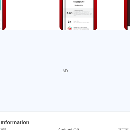
োগ করুন
টের সাথে 5 সেকেন্ডের মধ্যে টপ-আপ করুন! ফিজিক্যাল স্টোরে আর ট্রিপ নেই। 16-সংখ্য
gi, Celcom, Hotlink, U Mobile, redONE এবং আরও অনেক কিছু)।
ীমা পরিকল্পনার সাথে আপনার পিছনে রয়েছে! আমাদের কাছে গ্রেট ইস্টার্ন দ্বারা লিখিত উল্লে
Protect, বুস্ট ব্যবহারকারীদের অপ্রত্যাশিত ঘটনার ক্ষেত্রে তাদের যানবাহন বীমা করার অনু
বা আমাদের অনুসরণ করুন:
/myboostapp/
.com/myboostapp/
ivacy-policy
o/personal/general-terms-condition
Information
িভাগ
Android OS
ফাইলের