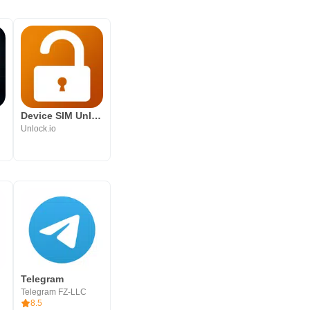
p
Device SIM Unlock phone
Unlock.io
Telegram
Telegram FZ-LLC
8.5