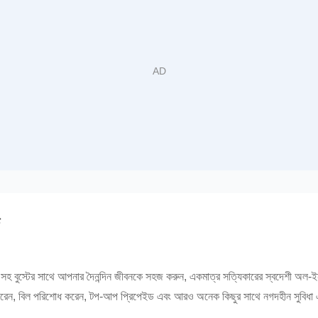
সহ বুস্টের সাথে আপনার দৈনন্দিন জীবনকে সহজ করুন, একমাত্র সত্যিকারের স্বদেশী অল-ইন-
করেন, বিল পরিশোধ করেন, টপ-আপ প্রিপেইড এবং আরও অনেক কিছুর সাথে নগদহীন সুবিধা এব