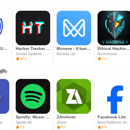
SIM Network Unlock Samsung App
Hacker Tracker - Schedule App
Monese - A banking alternative
Ethical Hacking University Ap
Junctor Systems
Monese Ltd
RootVersion
10.0
7.4
গুলি
Spotify: Music and Podcasts
ZArchiver
Facebook Lite
ka
Spotify AB
ZDevs
Meta Platforms, Inc.
7.6
9.0
6.9