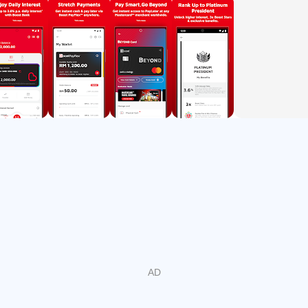
การชำระเงินสดที่ไม่ยุ่งยากและยืดหยุ่น: ขาดเงินสดใช่ไหม?
ไม่พบตู้เอทีเอ็มที่ใกล้ที่สุดใช่ไหม ไม่มีปัญหา. เพียงสแกนและ
ชำระเงินโดยใช้แอป Boost ตอนนี้คุณก็สามารถฝากกระเป๋า
สตางค์ใบใหญ่ไว้ที่บ้านได้แล้ว!
Boost ™ PayFlex - เพลิดเพลินกับตัวเลือกซื้อตอนนี้จ่ายทีหลัง
ช้อปปิ้ง? ค่าใช้จ่ายในการเดินทาง? จ่ายบิล? เพลิดเพลินกับสิ่ง
ที่คุณต้องการตอนนี้แล้วจ่ายทีหลังด้วย Boost! เปิดใช้งาน
Boost PayFlex ใน 3 ขั้นตอนง่ายๆ และเพลิดเพลินไปกับ
เงื่อนไขการชำระเงินที่ยืดหยุ่นสำหรับบิลและร้านค้า
DuitNow QR กว่า 1.6 ล้านราย ชำระภายใน 30 วัน หรือผ่อน
ชำระ แล้วแต่ความชอบของคุณ
Boost™ Bills - ชำระค่าใช้จ่ายของคุณอย่างสะดวกสบาย
ชำระบิลทั้งหมดของคุณได้อย่างง่ายดาย - แบบรายเดือน
อินเทอร์เน็ต ไฟฟ้า น้ำ ทีวี ทั้งหมดนี้ทำได้จากแอป Boost ด้วย
คุณสมบัติ 3 อย่างของเรา ได้แก่ AutoBills, MultiBills และ