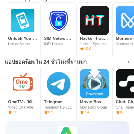
Unlock Your Phone Fast & Secur
SIM Network Unlock Samsung App
Hacker Tracker - Schedule App
UnlockScope
IMEI Unlock
Junctor Systems
Monese Lt
10.0
แอปยอดนิยมใน 24 ชั่วโมงที่ผ่านมา
OmeTV - วิดีโอแชทางเลือก
Telegram
Movie Box
Video Chat Alternative
Telegram FZ-LLC
MovieBox Group
Chai Rese
7.8
8.5
7.4
8.1