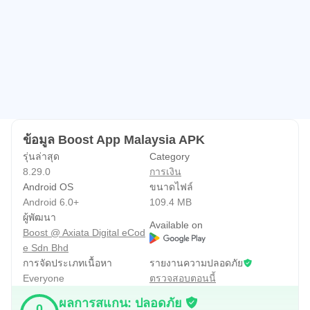
ViewBills คุณสามารถตั้งค่าการชำระเงินแบบอัตโนมัติ ชำระ
บิลหลายใบในครั้งเดียว และดูข้อมูลการชำระเงินรวมได้ สิ่งที่
คุณต้องทำคือกรอกรายละเอียดบัญชีของคุณและบันทึกไว้
สำหรับการชำระเงินครั้งต่อไป คุณสามารถรับดาวสำหรับ
ทุกๆ ริงกิตที่ใช้ไป และใช้ดาวเหล่านั้นเพื่อรับส่วนลดค่าบิล
ของคุณทันที
ข้อมูล Boost App Malaysia APK
Boost ™ Prepaid - เพลิดเพลินไปกับการเติมเงินแบบคุ้มค่า
รุ่นล่าสุด
Category
เมื่อคุณมีเครดิตเติมเงินมือถือเหลือน้อย เติมเงินใน 5 วินาที
8.29.0
การเงิน
ด้วย Boost! ไม่มีการเดินทางไปร้านค้าทางกายภาพอีกต่อไป
Android OS
ขนาดไฟล์
ไม่ต้องโหลดซ้ำอีกต่อไปด้วย PIN 16 หลัก มีให้สำหรับผู้ใช้
Android 6.0+
109.4 MB
โทรคมนาคมทุกคน (Digi, Celcom, Hotlink, U Mobile,
ผู้พัฒนา
Available on
Boost @ Axiata Digital eCod
redONE และอีกมากมาย)
e Sdn Bhd
การจัดประเภทเนื้อหา
รายงานความปลอดภัย
ประกันภัยรายย่อย
Everyone
ตรวจสอบตอนนี้
ต้องการความคุ้มครองไหม? Boost ช่วยสนับสนุนคุณด้วย
ผลการสแกน: ปลอดภัย
แผนประกันภัยขนาดพอดีคำของเรา! เรามีรายการแผนความ
0