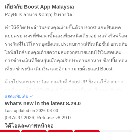
เกี่ยวกับ Boost App Malaysia
PayBills อาหาร &amp; รับรางวัล
ทำให้ชีวิตประจำวันของคุณง่ายขึ้นด้วย Boost แอพฟินเทค
แบบครบวงจรที่พัฒนาขึ้นเองเพียงหนึ่งเดียวอย่างแท้จริงพร้อม
รางวัลที่ไม่มีใครหยุดยั้งและประสบการณ์ที่เหนือชั้น! ยกระดับ
ไลฟ์สไตล์ของคุณด้วยความสะดวกสบายแบบไร้เงินสดและ
การชำระเงินที่ยืดหยุ่นเมื่อคุณรับประทานอาหาร ช้อปปิ้ง ท่อง
เที่ยว ชำระบิล เติมเงิน และอีกมากมายด้วยแอป Boost
ด้วยโปรแกรมรางวัลความภักดี BoostUP ยิ่งคุณใช้จ่ายมาก
เท่าไร คุณก็ยิ่งได้รับ Boost Stars มากขึ้นเท่านั้น และอันดับ
แสดงเพิ่มเติม
ของคุณก็จะสูงขึ้น! แลกรางวัลในแบบของคุณผ่าน
What's new in the latest 8.29.0
FlexiRedeem พร้อมด้วย Boost Stars และเงินที่คุณต้องการ
Last updated on 2026-08-03
ใน Boost Wallet ของคุณ
[03 AUG 2026] Release v8.29.0
วิดีโอและภาพหน้าจอ
ทำไมต้องใช้บูสต์?