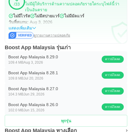
ไม่มีผู้ให้บริการด้านความปลอดภัยรายใดระบุไฟล์นี้ว่า
/33
คุ้มครองรายย่อยที่โดดเด่นซึ่งรับประกันโดย Great Eastern
เป็นอันตราย
แผนประกันรถยนต์ของเรา CarProtect อนุญาตให้ผู้ใช้ Boost
ไม่มีไวรัส
ไม่มีสปายแวร์
ไม่มีมัลแวร์
วันที่สแกน:
Aug 3, 2026
ทำประกันยานพาหนะของตนในกรณีที่เกิดเหตุการณ์ที่ไม่
แสดงเพิ่มเติม
คาดฝัน
ดูรายงานความปลอดภัย
- -
Boost App Malaysia รุ่นเก่า
ค้นหาข้อมูลเพิ่มเติมได้ที่ https://www.myboost.co หรือ
Boost App Malaysia 8.29.0
ดาวน์โหลด
ติดตามเราได้ที่:
109.4 MB
Aug 3, 2026
เฟสบุ๊ค: https://www.facebook.com/myboostapp/
Boost App Malaysia 8.28.1
ดาวน์โหลด
อินสตาแกรม: https://www.instagram.com/myboostapp/
109.8 MB
Jul 20, 2026
Boost App Malaysia 8.27.0
นโยบายความเป็นส่วนตัว: https://myboost.co/privacy-policy
ดาวน์โหลด
104.3 MB
Jun 29, 2026
ข้อกำหนดในการให้บริการ:
Boost App Malaysia 8.26.0
https://myboost.co/personal/general-terms-condition
ดาวน์โหลด
102.0 MB
Jun 15, 2026
ทุกรุ่น
Boost App Malaysia ทางเลือก