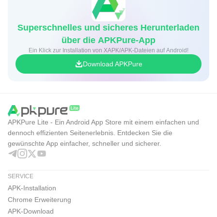
werden Anbieter wie Digi, Celcom, Hotlink, U Mobile und
redONE. Der Vorteil liegt darin, dass die Aufladung direkt
Superschnelles und sicheres Herunterladen
in der App erledigt wird und keine separate PIN-Eingabe
über die APKPure-App
nötig ist.
Ein Klick zur Installation von XAPK/APK-Dateien auf Android!
Das spart Zeit, wenn unterwegs Datenvolumen oder
Download APKPure
Gesprächsguthaben knapp wird. Nutzer wählen den
Anbieter und den passenden Betrag, danach wird die
Aufladung über die App abgewickelt. Für Familien oder
Nutzer mit mehreren SIM-Karten kann das besonders
APKPure Lite - Ein Android App Store mit einem einfachen und
praktisch sein, weil verschiedene Nummern schneller
dennoch effizienten Seitenerlebnis. Entdecken Sie die
gewünschte App einfacher, schneller und sicherer.
versorgt werden können. Vor der Bestätigung sollte
trotzdem geprüft werden, ob Anbieter, Nummer und Betrag
korrekt sind.
SERVICE
APK-Installation
Prämien durch BoostUP sammeln
Chrome Erweiterung
APK-Download
BoostUP ergänzt die Zahlungsfunktionen mit einem