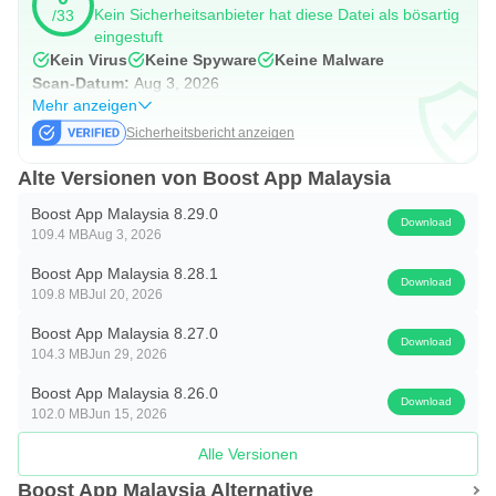
beschleunigen.
Kein Sicherheitsanbieter hat diese Datei als bösartig
/33
AutoBills richtet wiederkehrende Zahlungen ein, während
eingestuft
Kein Virus
Keine Spyware
Keine Malware
MultiBills mehrere Rechnungen in einem
Scan-Datum:
Aug 3, 2026
Zahlungsvorgang zusammenfasst. ViewBills zeigt
Mehr anzeigen
konsolidierte Zahlungsinformationen, damit Nutzer leichter
Sicherheitsbericht anzeigen
sehen, was bereits bezahlt wurde und was noch offen ist.
Alte Versionen von Boost App Malaysia
Diese Funktionen sind nützlich für Haushalte, in denen
Boost App Malaysia 8.29.0
Telefon, Internet und Versorgerrechnungen regelmäßig
Download
109.4 MB
Aug 3, 2026
zusammenkommen. Neue Nutzer sollten sich am Anfang
Boost App Malaysia 8.28.1
etwas Zeit nehmen, weil mehrere Rechnungsfunktionen
Download
109.8 MB
Jul 20, 2026
auf engem Raum liegen.
Boost App Malaysia 8.27.0
Download
104.3 MB
Jun 29, 2026
Flexible Zahlungen mit PayFlex
Boost App Malaysia 8.26.0
Download
Boost PayFlex bietet eine „Jetzt kaufen, später zahlen“-
102.0 MB
Jun 15, 2026
Option für geeignete Rechnungen und DuitNow-QR-
Alle Versionen
Händler. Das kann helfen, wenn eine Zahlung sofort
Boost App Malaysia Alternative