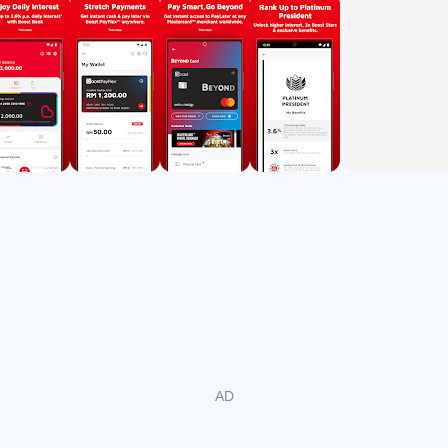
Boost Prepaid für schnelle Aufladungen ohne separate
PIN-Eingabe.
Boost PayFlex für spätere Zahlungen bei passenden
Rechnungen und Händlern.
BoostUP sammelt Sterne für Prämien, Rabatte und
Wallet-Guthaben.
Bargeldlos Bezahlen per Scan
Boost macht kurze Einkäufe einfacher, wenn ein Händler
QR-Zahlungen unterstützt. Nutzer öffnen die Scan-
Funktion, erfassen den Code und bestätigen den Betrag,
statt Bargeld bereitzuhalten oder nach einem
Geldautomaten zu suchen. Das ist vor allem praktisch bei
kleinen täglichen Zahlungen, etwa für Essen, Getränke
oder schnelle Besorgungen unterwegs.