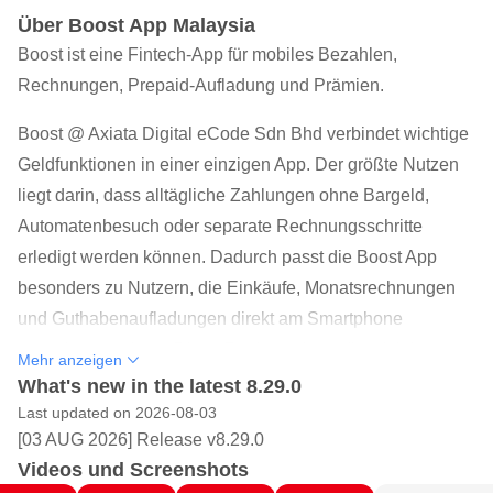
Über Boost App Malaysia
Boost ist eine Fintech-App für mobiles Bezahlen,
Rechnungen, Prepaid-Aufladung und Prämien.
Boost @ Axiata Digital eCode Sdn Bhd verbindet wichtige
Geldfunktionen in einer einzigen App. Der größte Nutzen
liegt darin, dass alltägliche Zahlungen ohne Bargeld,
Automatenbesuch oder separate Rechnungsschritte
erledigt werden können. Dadurch passt die Boost App
besonders zu Nutzern, die Einkäufe, Monatsrechnungen
und Guthabenaufladungen direkt am Smartphone
verwalten möchten. Diese Punkte zeigen die wichtigsten
Mehr anzeigen
Funktionen im Überblick:
What's new in the latest 8.29.0
Bargeldloses Bezahlen per Scan-Funktion bei
Last updated on 2026-08-03
[03 AUG 2026] Release v8.29.0
teilnehmenden Händlern.
Videos und Screenshots
Boost Bills für Postpaid, Internet, Strom, Wasser und TV.