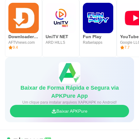
Downloader by AFTVnews
UniTV NET
Fun Play
YouTube
AFTVnews.com
ARD HILLS
Rafaelapps
Google LL
9.4
7.7
Baixar de Forma Rápida e Segura via
APKPure App
Um clique para instalar arquivos XAPK/APK no Android!
Baixar APKPure