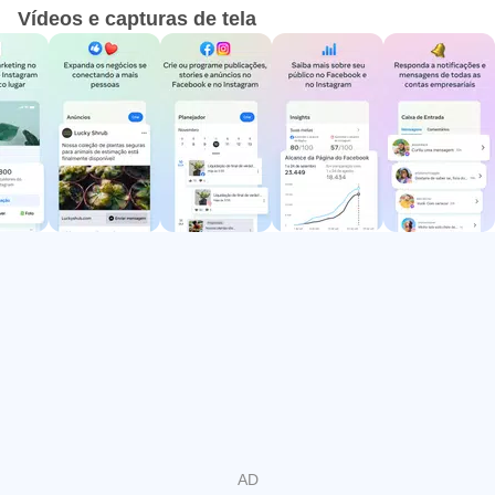
Vídeos e capturas de tela
que é mais importante