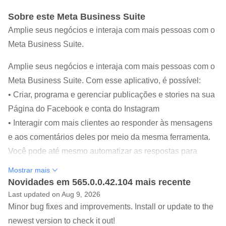
Sobre este Meta Business Suite
Amplie seus negócios e interaja com mais pessoas com o
Meta Business Suite.
Amplie seus negócios e interaja com mais pessoas com o
Meta Business Suite. Com esse aplicativo, é possível:
• Criar, programa e gerenciar publicações e stories na sua
Página do Facebook e conta do Instagram
• Interagir com mais clientes ao responder às mensagens
e aos comentários deles por meio da mesma ferramenta.
Você pode até mesmo automatizar as respostas para
economizar tempo
Mostrar mais
• Ver insights sobre como as pessoas estão interagindo
Novidades em 565.0.0.42.104 mais recente
com as suas publicações, stories e anúncios, para criar
Last updated on Aug 9, 2026
Minor bug fixes and improvements. Install or update to the
conteúdos que despertem o interesse do público
newest version to check it out!
• Ver as notificações e a lista de tarefas, para ficar a par do