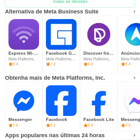
Todas as Versões
Alternativa de Meta Business Suite
Express Wi-Fi by Facebook
Facebook Gaming: para assistir
Discover from Facebook
Meta Platforms, Inc.
Meta Platforms, Inc.
Meta Platforms, Inc.
6.4
7.2
6.0
6.4
Obtenha mais de Meta Platforms, Inc.
Messenger
Facebook
Facebook Lite
7.6
5.2
6.9
7.8
Apps populares nas últimas 24 horas