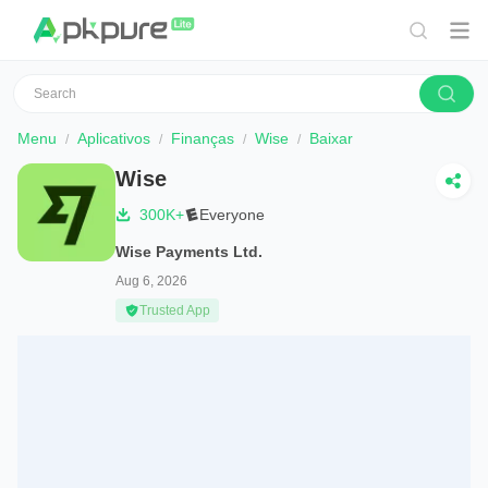
Menu
Aplicativos
Finanças
Wise
Baixar
Wise
300K+
Everyone
Wise Payments Ltd.
Aug 6, 2026
Trusted App