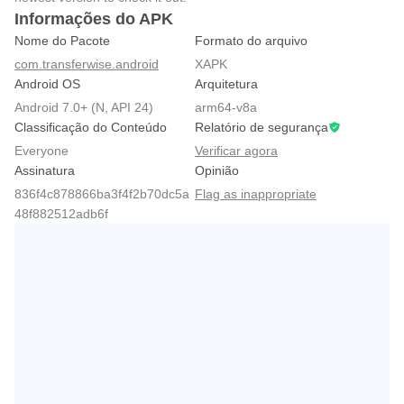
Informações do APK
Nome do Pacote
Formato do arquivo
com.transferwise.android
XAPK
Android OS
Arquitetura
Android 7.0+ (N, API 24)
arm64-v8a
Classificação do Conteúdo
Relatório de segurança
Everyone
Verificar agora
Assinatura
Opinião
836f4c878866ba3f4f2b70dc5a
Flag as inappropriate
48f882512adb6f