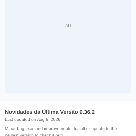
Novidades da Última Versão 9.36.2
Last updated on Aug 6, 2026
Minor bug fixes and improvements. Install or update to the
newest version to check it out!