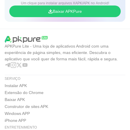
Um clique para instalar arquivos XAPK/APK no Android!
Baixar APKPure
APKPure Lite - Uma loja de aplicativos Android com uma
experiência de página simples, mas eficiente. Descubra o
aplicativo que você quer de forma mais fácil, rápida e segura.
SERVIÇO
Instalar APK
Extensão do Chrome
Baixar APK
Construtor de sites APK
Windows APP
iPhone APP
ENTRETENIMENTO