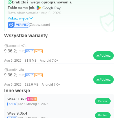
Brak złośliwego oprogramowania
Takie samo jak:
Data skanowania:
Aug 6, 2026
Pokaż więcej
Zobacz raport
Wszystkie warianty
armeabi-v7a
9.36.2
(1696)
XAPK
APKs
Pobierz
Aug 6, 2026
81.8 MB
Android 7.0+
arm64-v8a
9.36.2
(1696)
XAPK
APKs
Pobierz
Aug 6, 2026
132.6 MB
Android 7.0+
Inne wersje
Wise 9.36.2
Latest
Pobierz
132.6 MB
Aug 6, 2026
XAPK
Wise 9.35.4
Pobierz