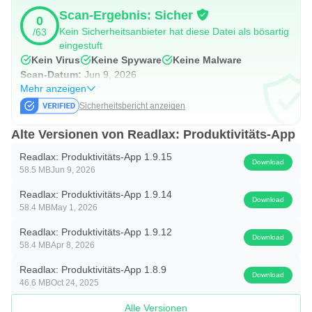
Verständnis zu verlieren.
Scan-Ergebnis: Sicher
0
Kein Sicherheitsanbieter hat diese Datei als bösartig
/63
WIE FUNKTIONIERT ES?
eingestuft
Kein Virus
Keine Spyware
Keine Malware
1) Spiele Denkspiele;
Scan-Datum:
Jun 9, 2026
2) Lesen Sie Bücher und Nachrichten mit Hervorhebung
Mehr anzeigen
Sicherheitsbericht anzeigen
von Phrasen;
3) Testen Sie Lesegeschwindigkeit und -verständnis.
Alte Versionen von Readlax: Produktivitäts-App
Readlax: Produktivitäts-App 1.9.15
Readlax verwendet einen Lese- und Verständnistest, um
Download
58.5 MB
Jun 9, 2026
den Fortschritt Ihres Trainings zu messen. Wieso den?
Readlax: Produktivitäts-App 1.9.14
Lesen ist eine komplexe kognitive Funktion unseres
Download
58.4 MB
May 1, 2026
Gehirns, die aktiv das Arbeitsgedächtnis nutzt, grafische
Readlax: Produktivitäts-App 1.9.12
Bilder und Wörter kodiert und dekodiert, Fokussierung,
Download
58.4 MB
Apr 8, 2026
Konzentration und peripheres Sehen. Je stärker diese
Readlax: Produktivitäts-App 1.8.9
kognitiven Fähigkeiten entwickelt sind, desto schneller
Download
46.6 MB
Oct 24, 2025
wird gelesen und verstanden.
Alle Versionen