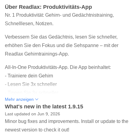
Über Readlax: Produktivitäts-App
Nr. 1 Produktivität: Gehirn- und Gedächtnistraining,
Schnelllesen, Notizen.
Verbessern Sie das Gedächtnis, lesen Sie schneller,
erhöhen Sie den Fokus und die Sehspanne – mit der
Readlax Gehirntrainings-App.
All-In-One Produktivitäts-App. Die App beinhaltet:
- Trainiere dein Gehirn
- Lesen Sie 3x schneller
- Tippen Sie 3x schneller
Mehr anzeigen
- Machen Sie intelligente Notizen
What's new in the latest 1.9.15
Last updated on Jun 9, 2026
Readlax bietet Online-Gehirnspiele und -Workouts. Die
Minor bug fixes and improvements. Install or update to the
App beinhaltet:
newest version to check it out!
- Gedächtnistraining