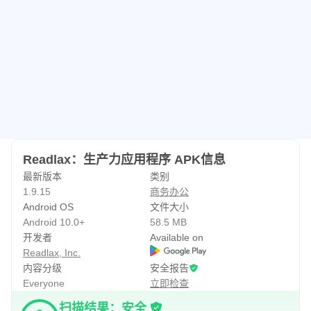
4) 提高学习能力；
5) 提高同理心；
6) 扩展词汇。
Readlax 用户在 2 周的培训中将他们的阅读速度平均提高
了 50%，而不会失去理解能力。
它是如何工作的？
Readlax：生产力应用程序 APK信息
1) 玩脑游戏；
最新版本
类别
2）阅读带有短语突出显示的书籍和新闻；
1.9.15
商务办公
3) 测试阅读速度和理解能力。
Android OS
文件大小
Android 10.0+
58.5 MB
Readlax 使用阅读和理解测试来衡量您的锻炼进度。为什
开发者
Available on
Readlax, Inc.
么？阅读是我们大脑的一种复杂认知功能，它主动使用工作
内容分级
安全报告
记忆、编码和解码图形图像和文字、聚焦、集中注意力和周
Everyone
立即检查
边视觉。这些认知技能越发达，阅读和理解的速度就越快。
扫描结果：安全