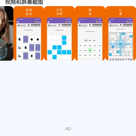
视频和屏幕截图
来自 EducationalAppStore 的 5 颗星：
"Readlax: Brain Games 是迄今为止我们见过的最好的速读
和大脑训练应用程序之一。它不仅具有用户友好的平台和各
种功能，该应用程序还鼓励您阅读和提高词汇量保持你的大
脑超级敏锐。Readlax：The EducationalAppStore.com 强
烈推荐益智游戏”
快速阅读是一次快速识别和吸收页面上的短语的过程，而不
是识别单个单词。工作记忆是一种容量有限的认知系统，可
以暂时保存信息。工作记忆对于推理以及指导决策和行为很
重要。
为什么选择 READLAX？
1) 提高注意力；
2) 提升记忆力；
3) 减轻压力；