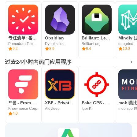
专注清单: 番茄钟 & 任务清单「基于番茄工作法」
Obsidian
Brilliant: Learn Math & Coding
Pomodoro Timer & To Do List - SuperElement Soft
Dynalist Inc.
Brilliant.org
dripgrind
9.2
8.9
6.4
10.0
过去24小时内热门应用程序
프롬 - FrommyArti
XBF - Private Proxy Browser
Fake GPS - FGPS
mobi莫
Knowmerce Corp.
Aldyleep
Igor K.
4.0