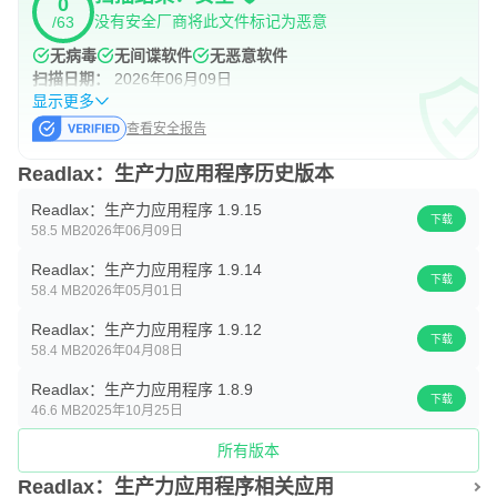
0
READLAX 专业定价和条款
没有安全厂商将此文件标记为恶意
/63
我们提供以下专业订阅：
无病毒
无间谍软件
无恶意软件
扫描日期：
2026年06月09日
每月：4.99 美元/月
显示更多
终身：199.99 美元
查看安全报告
这些价格适用于美国客户。其他国家/地区的定价可能会有
Readlax：生产力应用程序历史版本
所不同，实际费用可能会根据您居住的国家/地区转换为您
Readlax：生产力应用程序 1.9.15
下载
的当地货币。
58.5 MB
2026年06月09日
Readlax：生产力应用程序 1.9.14
隐私政策：
下载
58.4 MB
2026年05月01日
https://www.readlax.com/legal/privacy-policy
Readlax：生产力应用程序 1.9.12
服务条款：
下载
58.4 MB
2026年04月08日
https://www.readlax.com/legal/terms
Readlax：生产力应用程序 1.8.9
下载
46.6 MB
2025年10月25日
所有版本
Readlax：生产力应用程序相关应用