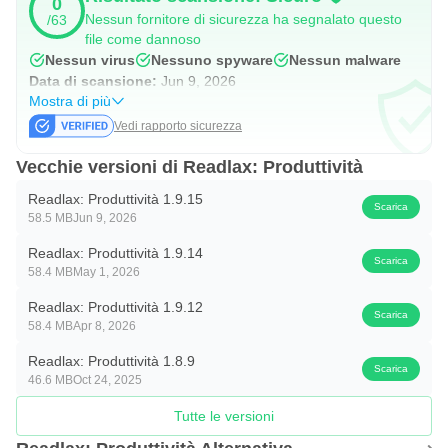
0
Nessun fornitore di sicurezza ha segnalato questo
/63
COME FUNZIONA?
file come dannoso
Nessun virus
Nessuno spyware
Nessun malware
1) Gioca a giochi cerebrali;
Data di scansione:
Jun 9, 2026
2) Leggere libri e notizie con l'evidenziazione delle frasi;
Mostra di più
3) Prova la velocità di lettura e la comprensione.
Vedi rapporto sicurezza
Vecchie versioni di Readlax: Produttività
Readlax utilizza un test di lettura e comprensione per
misurare i progressi del tuo allenamento. Come mai? La
Readlax: Produttività 1.9.15
Scarica
58.5 MB
Jun 9, 2026
lettura è una complessa funzione cognitiva del nostro
Readlax: Produttività 1.9.14
cervello che utilizza attivamente la memoria di lavoro,
Scarica
58.4 MB
May 1, 2026
codifica e decodifica immagini e parole grafiche, messa a
Readlax: Produttività 1.9.12
fuoco, concentrazione e visione periferica. Più queste
Scarica
58.4 MB
Apr 8, 2026
abilità cognitive sono sviluppate, maggiore è la velocità di
Readlax: Produttività 1.8.9
lettura e comprensione.
Scarica
46.6 MB
Oct 24, 2025
PREZZI E TERMINI DI READLAX PRO
Tutte le versioni
Offriamo i seguenti abbonamenti Pro: