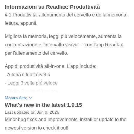
Informazioni su Readlax: Produttività
# 1 Produttività: allenamento del cervello e della memoria,
lettura, appunti.
Migliora la memoria, leggi più velocemente, aumenta la
concentrazione e l'intervallo visivo — con l'app Readlax
per l'allenamento del cervello.
App di produttività all-in-one. L'app include:
- Allena il tuo cervello
- Leggi 3 volte più veloce
- Digita 3 volte più veloce
Mostra Altro
- Prendi appunti intelligenti
What's new in the latest 1.9.15
Last updated on Jun 9, 2026
Readlax fornisce giochi e allenamenti per il cervello
Minor bug fixes and improvements. Install or update to the
online. L'applicazione include:
newest version to check it out!
- Allenamento della memoria