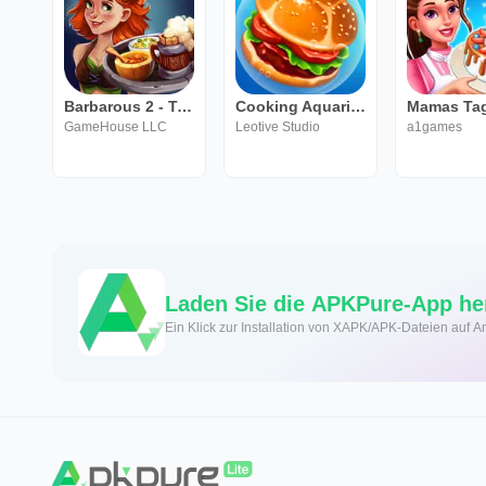
Barbarous 2 - Tavern Wars
Cooking Aquarium - A Star Chef
GameHouse LLC
Leotive Studio
a1games
Laden Sie die APKPure-App he
Ein Klick zur Installation von XAPK/APK-Dateien auf A