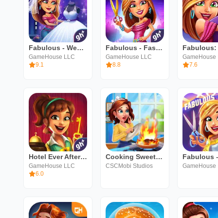
Fabulous - Wedding Disaster
Fabulous - Fashion Fever
GameHouse LLC
GameHouse LLC
GameHouse
9.1
8.8
7.6
Hotel Ever After: Ella's Wish
Cooking Sweet: Home Design
GameHouse LLC
CSCMobi Studios
GameHouse
6.0