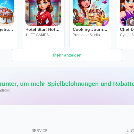
Mamas Tagebuch: Kochspiele
Hotel Star: Hotel Games
Cooking Journey: Chef Stella
1LIFE.GAMES
Promedia Studio
Cympl S
Mehr anzeigen
runter, um mehr Spielbelohnungen und Rabatte
ndroid!
SERVICE
UN