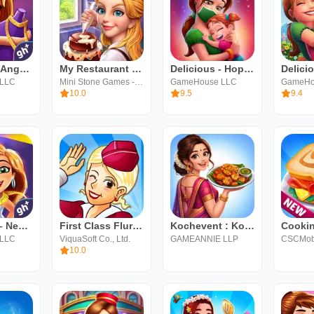
Fabulous: Angela's True Colors
My Restaurant Empire-Deco Game
Delicious - Hopes and Fears
 LLC
Mini Stone Games - Chef & Restaurant Cooking Games
GameHouse LLC
GameHo
10.0
9.5
9.4
Fabulous – New York to LA
First Class Flurry HD
Kochevent : Kochspiele
 LLC
ViquaSoft Co., Ltd.
GAMEANNIE LLP
CSCMobi
10.0