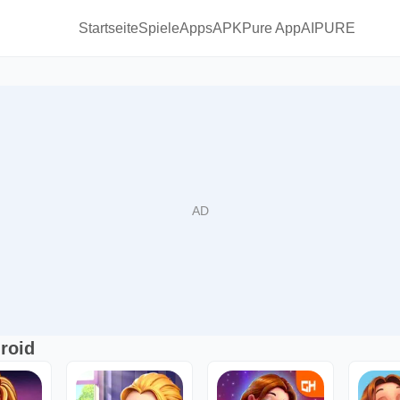
Startseite
Spiele
Apps
APKPure App
AIPURE
roid