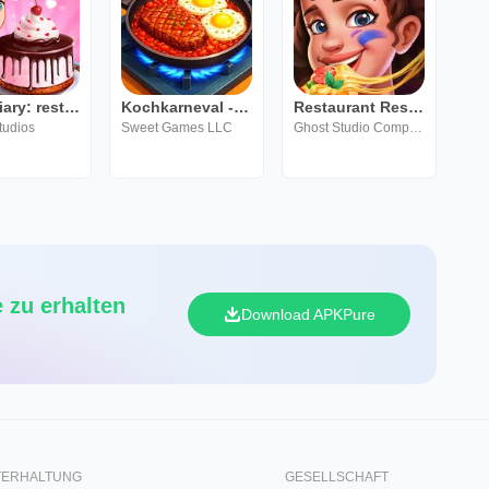
Chef Diary: restaurant spiele
Kochkarneval - Chefspiel
Restaurant Rescue - Kochspiele
tudios
Sweet Games LLC
Ghost Studio Company
 zu erhalten
Download APKPure
TERHALTUNG
GESELLSCHAFT