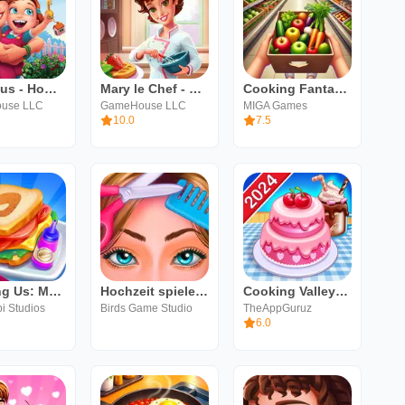
Delicious - Home Sweet Home
Mary le Chef - Cooking Passion
Cooking Fantasy - Kochspiel
use LLC
GameHouse LLC
MIGA Games
10.0
7.5
Cooking Us: Master Chef
Hochzeit spiele: Dekorieren
Cooking Valley: Kochspiele
 Studios
Birds Game Studio
TheAppGuruz
6.0