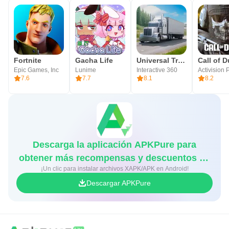
Fortnite
Gacha Life
Universal Truck Simulator
Epic Games, Inc
Lunime
Interactive 360
7.6
7.7
8.1
8.2
Descarga la aplicación APKPure para
obtener más recompensas y descuentos en
¡Un clic para instalar archivos XAPK/APK en Android!
juegos
Descargar APKPure