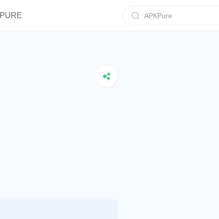
IPURE
APKPure