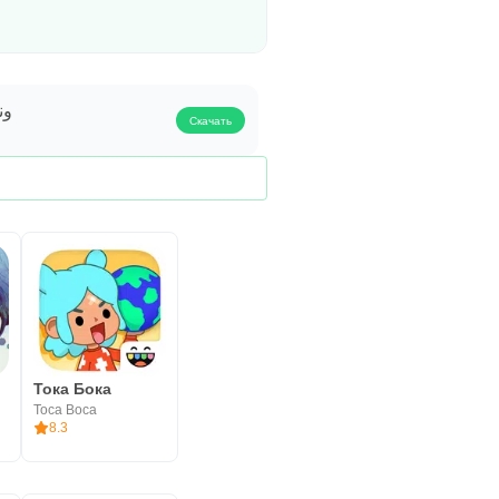
ون
Скачать
Тока Бока
Toca Boca
8.3