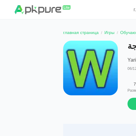
главная страница
Игры
Обуча
جة
Yar
06/1
7
Разм