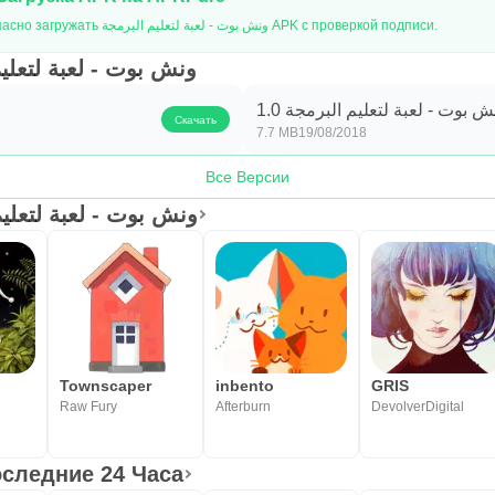
APKPure позволяет легко и безопасно загружать ونش بوت - لعبة لتعليم البرمجة APK с проверкой подписи.
 ونش بوت - لعبة لتعليم البرمجة
ش بوت - لعبة لتعليم البرمجة 1.0
Скачать
7.7 MB
19/08/2018
Все Версии
ак ونش بوت - لعبة لتعليم البرمجة
Townscaper
inbento
GRIS
Raw Fury
Afterburn
DevolverDigital
следние 24 Часа