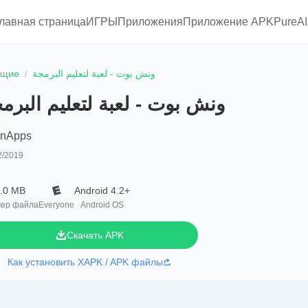
главная страница
ИГРЫ
Приложения
Приложение APKPure
A
ющие
ونش بوت - لعبة لتعليم البرمجة
ونش بوت - لعبة لتعليم البرم
inApps
2/2019
.0 MB
Android 4.2+
ер файла
Everyone
Android OS
Скачать APK
Как установить XAPK / APK файлы