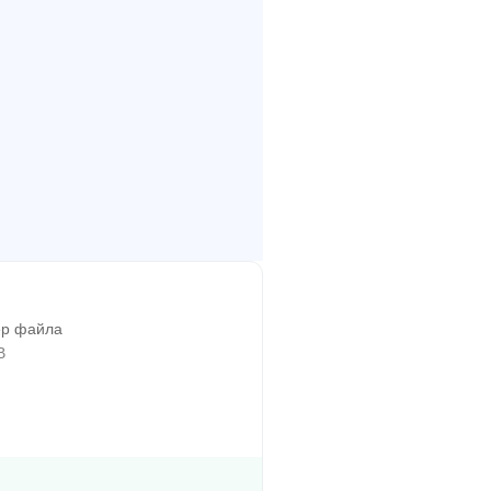
р файла
B