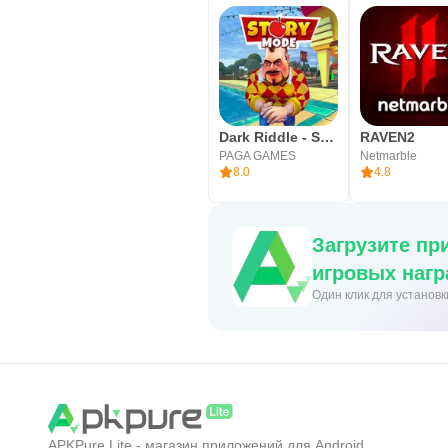
Dark Riddle - Story mode
RAVEN2
PAGA GAMES
Netmarble
8.0
4.8
Загрузите пр
игровых нагр
Один клик для установ
APKPure Lite - магазин приложений для Android