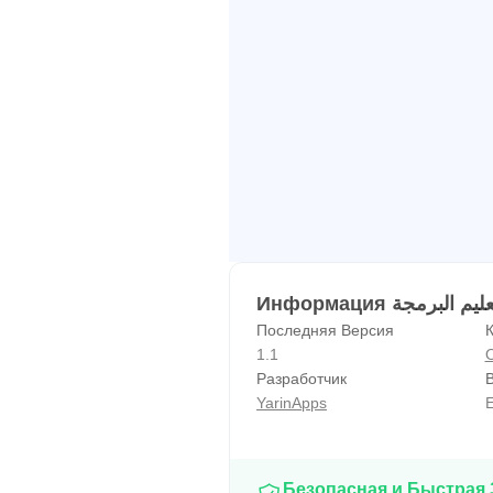
Последняя Версия
К
1.1
Разработчик
YarinApps
E
Безопасная и Быстрая 