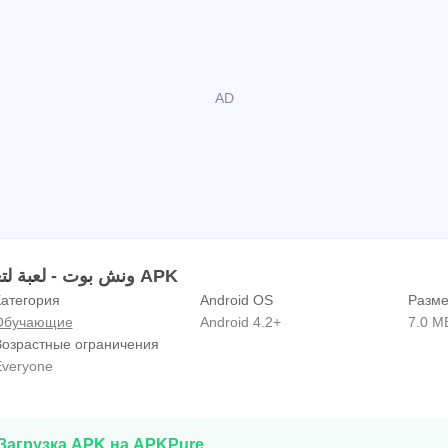
Информация ونش بوت - لعبة لتعليم البرمجة APK
атегория
Android OS
Разме
Обучающие
Android 4.2+
7.0 M
Возрастные ограничения
veryone
Загрузка APK на APKPure