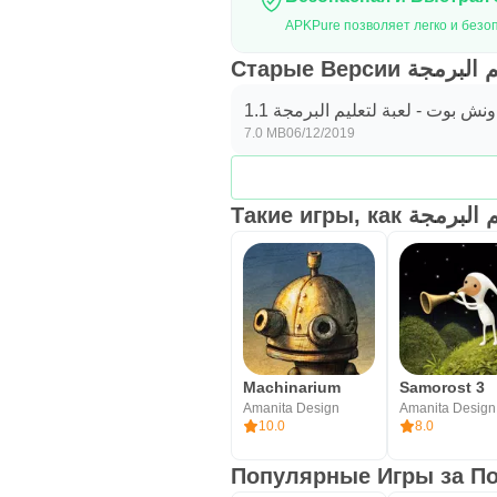
Старые Версии
ونش بوت - لعبة لتعليم البرمجة 1.1
7.0 MB
06/12/2019
Такие игры, к
Machinarium
Samorost 3
Amanita Design
Amanita Design
10.0
8.0
Популярные Игры за По