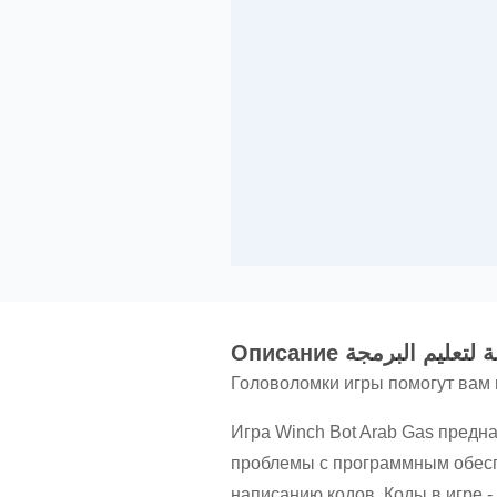
Oписание ليم البرمجة
Головоломки игры помогут вам
Игра Winch Bot Arab Gas предн
проблемы с программным обеспе
написанию кодов. Коды в игре -