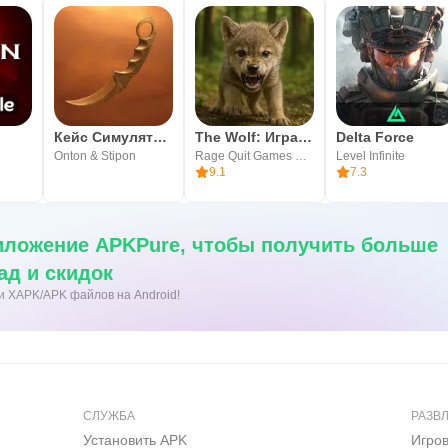
Кейс Симулятор Станок Бокс
The Wolf: Игра про животных
Delta Force
Onton & Stipon
Rage Quit Games Group
Level Infinite
9.1
7.3
иложение APKPure, чтобы получить больше
ад и скидок
ки XAPK/APK файлов на Android!
СЛУЖБА
РАЗВ
Установить APK
Игро