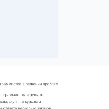
ограммистов в решении проблем
 программистам и решать
кам, скучным курсам и
ы отдаете несколько заказов