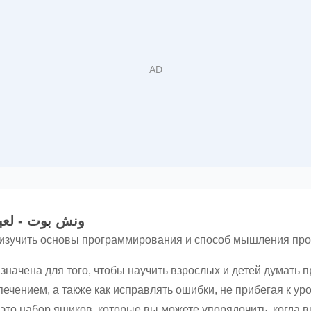
ونش بوت - لعبة لتع
 изучить основы программирования и способ мышления пр
азначена для того, чтобы научить взрослых и детей думать
чением, а также как исправлять ошибки, не прибегая к уро
 это набор ящиков, которые вы можете упорядочить, когда в