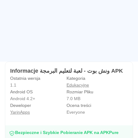
Informacje ونش بوت - لعبة لتعليم البرمجة APK
Ostatnia wersja
Kategoria
1.1
Edukacyjne
Android OS
Rozmiar Pliku
Android 4.2+
7.0 MB
Deweloper
Ocena treści
YarinApps
Everyone
Bezpieczne i Szybkie Pobieranie APK na APKPure