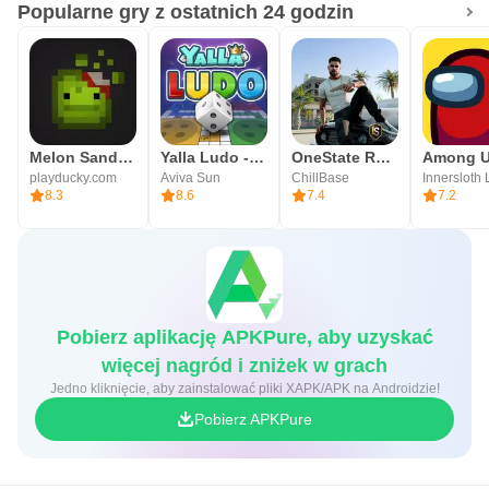
Popularne gry z ostatnich 24 godzin
Melon Sandbox
Yalla Ludo - Ludo&Jackaroo
OneState RP - Role Play Life
Among 
playducky.com
Aviva Sun
ChillBase
Innersloth
8.3
8.6
7.4
7.2
Pobierz aplikację APKPure, aby uzyskać
więcej nagród i zniżek w grach
Jedno kliknięcie, aby zainstalować pliki XAPK/APK na Androidzie!
Pobierz APKPure