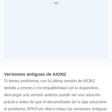
Versiones antiguas de AION2
Si tienes problemas con la última versión de AION2
debido a errores o incompatibilidad con tu dispositivo,
descargar una versión anterior puede ser una solución
práctica antes de que el desarrollador de la app solucione
el problema. APKPure ofrece todas las versiones antiguas