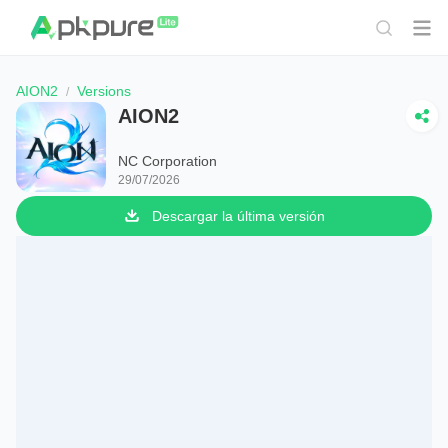
AION2
Versions
AION2
NC Corporation
29/07/2026
Descargar la última versión