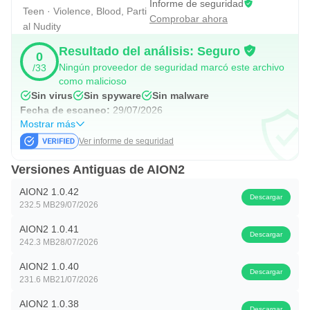
Informe de seguridad
Teen · Violence, Blood, Parti
▣ Canal oficial de AION2 ▣
Comprobar ahora
al Nudity
* Sitio web oficial: https://aion2.plaync.com
Resultado del análisis: Seguro
0
Ningún proveedor de seguridad marcó este archivo
/33
* YouTube oficial: https://www.youtube.com/@aion2
como malicioso
Sin virus
Sin spyware
Sin malware
▶ AION2 requiere los siguientes permisos para un
Fecha de escaneo:
29/07/2026
Mostrar más
funcionamiento óptimo. ◀
Ver informe de seguridad
Puedes usar el juego aunque no aceptes los permisos
Versiones Antiguas de AION2
opcionales. Puedes restablecer o revocar los permisos de
AION2 1.0.42
acceso después de aceptarlos.
Descargar
232.5 MB
29/07/2026
[Opcional] Micrófono: Permiso para grabar durante el chat
AION2 1.0.41
Descargar
242.3 MB
28/07/2026
de voz y la grabación de vídeo.
AION2 1.0.40
Descargar
[Opcional] Notificaciones: Permiso para recibir
231.6 MB
21/07/2026
notificaciones push informativas y promocionales de las
AION2 1.0.38
Descargar