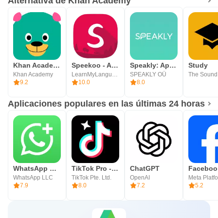
Alternativa de Khan Academy
Khan Academy Kids
Speekoo - Aprende un idioma
Speakly: Aprende idiomas
Study
Khan Academy
LearnMyLanguage
SPEAKLY OÜ
9.2
10.0
8.0
Aplicaciones populares en las últimas 24 horas
WhatsApp Business
TikTok Pro - Events
ChatGPT
Faceboo
WhatsApp LLC
TikTok Pte. Ltd.
OpenAI
7.9
8.0
7.2
5.2