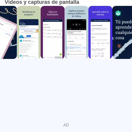
Vídeos y capturas de pantalla
mucho, mucho más.
- Mejora tus habilidades: haz ejercicios, pruebas y
exámenes con retroalimentación inmediata y pistas paso a
paso. Dale seguimiento a lo que estás aprendiendo en la
escuela, o practica a tu propio paso.
- Sigue aprendiendo cuando estás desconectado: marca y
descarga tu contenido favorito para ver videos sin tener
una conexión a Internet.
- Retoma donde te quedaste: tu aprendizaje se sincroniza
con khanacademy.org, así que tu progreso siempre está al
día.
Aprende con nuestros videos, ejercicios interactivos y
artículos exhaustivos sobre matemáticas (aritmética,
preálgebra, álgebra, geometría, trigonometría, estadística,
cálculo, álgebra lineal), ciencia (biología, química, física),