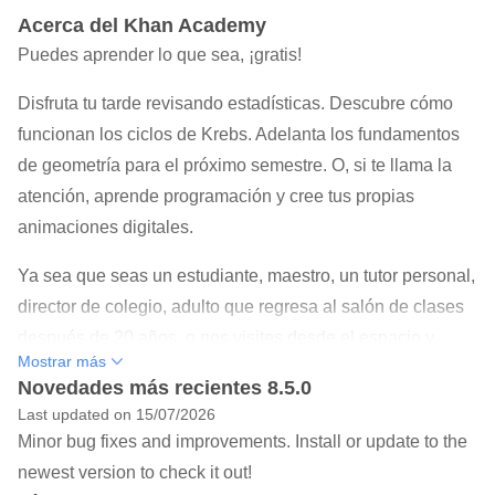
Acerca del Khan Academy
Puedes aprender lo que sea, ¡gratis!
Disfruta tu tarde revisando estadísticas. Descubre cómo
funcionan los ciclos de Krebs. Adelanta los fundamentos
de geometría para el próximo semestre. O, si te llama la
atención, aprende programación y cree tus propias
animaciones digitales.
Ya sea que seas un estudiante, maestro, un tutor personal,
director de colegio, adulto que regresa al salón de clases
después de 20 años, o nos visites desde el espacio y
Mostrar más
quieras conocer un poco sobre la biología terrestre, la
Novedades más recientes 8.5.0
biblioteca de Khan Academy está disponible y es gratuita.
Last updated on 15/07/2026
- Aprende cualquier cosa, gratis: cientos de ejercicios
Minor bug fixes and improvements. Install or update to the
interactivos, videos y artículos al alcance de tus manos.
newest version to check it out!
Estudia matemáticas, ciencias, economía, finanzas, y