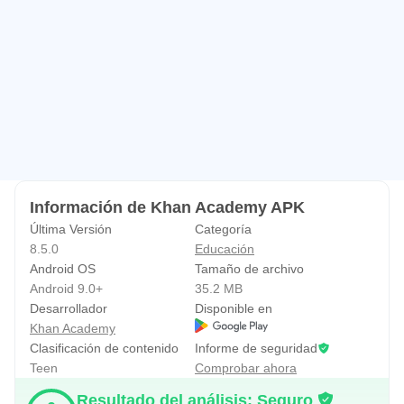
economía, finanzas, ¡y mucho más!
Khan Academy es una organización 501(c)(3) sin fines de
lucro, con la misión de ofrecer educación de clase
mundial, gratis, para cualquier persona, en cualquier lugar.
Información de Khan Academy APK
Última Versión
Categoría
8.5.0
Educación
Android OS
Tamaño de archivo
Android 9.0+
35.2 MB
Desarrollador
Disponible en
Khan Academy
Clasificación de contenido
Informe de seguridad
Teen
Comprobar ahora
Resultado del análisis: Seguro