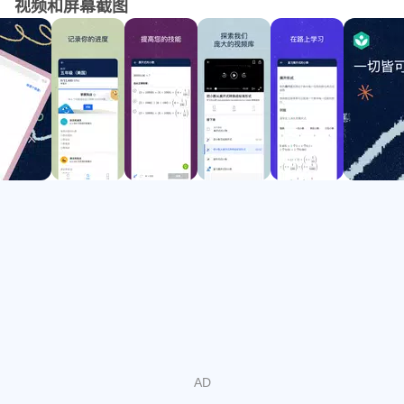
视频和屏幕截图
互联网连接的情况下观看视频。
- 继续线上的学习：你的学习进度会自动与
zh.khanacademy.org 同步。因此，你的进度随时随地都会
是最新的。
通过观看视频、做互动练习、或阅读文章来学习数学（人教
版一到六年级）、科学（宇宙学，医学）、经济学、语法，
及更多！
可汗学院是一家美国 501(c)(3) 非盈利性组织。我们的使命
是让所有人享有免费的世界一流教育。