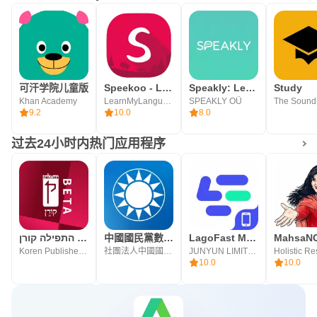
可汗学院儿童版
Speekoo - Learn a language
Speakly: Learn Languages Fast
Study
Khan Academy
LearnMyLanguage
SPEAKLY OÜ
9.2
10.0
8.0
过去24小时内热门应用程序
יישומון התפילה קורן
中國國民黨數位黨部
LagoFast Mobile: Game Booster
MahsaN
Koren Publishers Jerusalem
社團法人中國國民黨
JUNYUN LIMITED
10.0
10.0