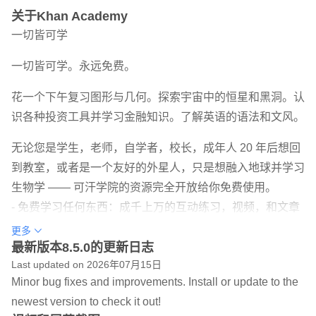
关于Khan Academy
一切皆可学
一切皆可学。永远免费。
花一个下午复习图形与几何。探索宇宙中的恒星和黑洞。认
识各种投资工具并学习金融知识。了解英语的语法和文风。
无论您是学生，老师，自学者，校长，成年人 20 年后想回
到教室，或者是一个友好的外星人，只是想融入地球并学习
生物学 —— 可汗学院的资源完全开放给你免费使用。
- 免费学习任何东西：成千上万的互动练习，视频，和文章
就在你的指尖上。学习数学、科学、经济、金融、语法等其
更多
他科目。（更多科目正在翻译中！）
最新版本8.5.0的更新日志
Last updated on 2026年07月15日
- 提高你的技能：所有练习均有即时反馈和逐步提示。跟随
Minor bug fixes and improvements. Install or update to the
你在学校的课程同步学习，或按照自己的进度练习。
newest version to check it out!
- 离线时继续学习：收藏书签并下载你喜欢的内容，在没有