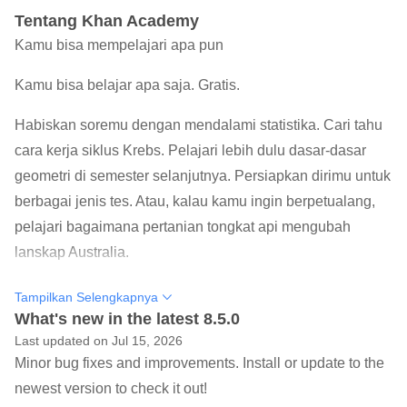
Tentang Khan Academy
Kamu bisa mempelajari apa pun
Kamu bisa belajar apa saja. Gratis.
Habiskan soremu dengan mendalami statistika. Cari tahu
cara kerja siklus Krebs. Pelajari lebih dulu dasar-dasar
geometri di semester selanjutnya. Persiapkan dirimu untuk
berbagai jenis tes. Atau, kalau kamu ingin berpetualang,
pelajari bagaimana pertanian tongkat api mengubah
lanskap Australia.
Baik siswa, guru, siswa homeschooling, kepala sekolah,
Tampilkan Selengkapnya
orang dewasa yang belajar lagi setelah 20 tahun, maupun
What's new in the latest 8.5.0
Last updated on Jul 15, 2026
alien baik hati yang mencoba mempelajari biologi bumi —
Minor bug fixes and improvements. Install or update to the
pustaka belajar Khan Academy tersedia untukmu, gratis.
newest version to check it out!