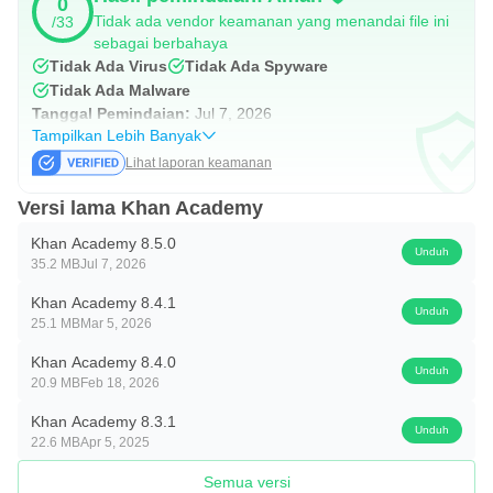
0
Tidak ada vendor keamanan yang menandai file ini
/33
orang tua, sarana guru, dan sarana distrik dapat diakses
sebagai berbahaya
secara langsung di http://khanacademy.org.
Tidak Ada Virus
Tidak Ada Spyware
Tidak Ada Malware
Khan Academy adalah organisasi non-profit 501(c)(3)
Tanggal Pemindaian:
Jul 7, 2026
Tampilkan Lebih Banyak
dengan misi memberikan pendidikan kelas dunia secara
Lihat laporan keamanan
gratis kepada siapa pun, di mana pun.
Versi lama Khan Academy
Khan Academy 8.5.0
Unduh
35.2 MB
Jul 7, 2026
Khan Academy 8.4.1
Unduh
25.1 MB
Mar 5, 2026
Khan Academy 8.4.0
Unduh
20.9 MB
Feb 18, 2026
Khan Academy 8.3.1
Unduh
22.6 MB
Apr 5, 2025
Semua versi