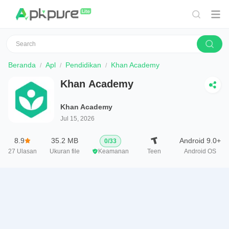
Beranda
Apl
Pendidikan
Khan Academy
Khan Academy
Khan Academy
Jul 15, 2026
8.9
35.2 MB
Android 9.0+
0
/
33
27
Ulasan
Ukuran file
Keamanan
Teen
Android OS