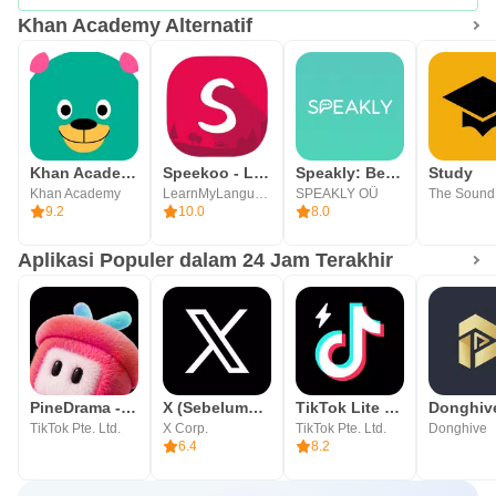
Khan Academy Alternatif
Khan Academy Kids
Speekoo - Learn a language
Speakly: Belajar Bahasa Cepat
Study
Khan Academy
LearnMyLanguage
SPEAKLY OÜ
9.2
10.0
8.0
Aplikasi Populer dalam 24 Jam Terakhir
PineDrama - Short Dramas
X (Sebelumnya Twitter)
TikTok Lite - Faster TikTok
TikTok Pte. Ltd.
X Corp.
TikTok Pte. Ltd.
Donghive
6.4
8.2