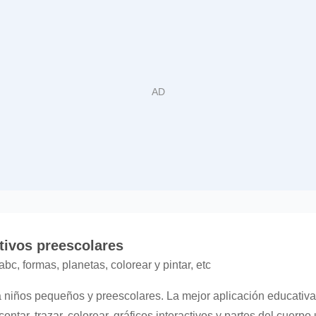
tivos preescolares
bc, formas, planetas, colorear y pintar, etc
a niños pequeños y preescolares. La mejor aplicación educativ
contar, trazar, colorear, gráficos interactivos y partes del cuerp