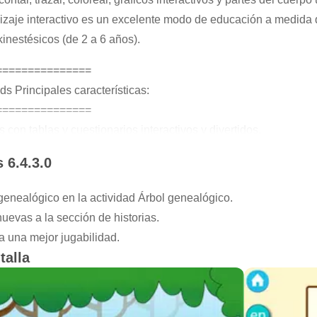
dizaje interactivo es un excelente modo de educación a medida
inestésicos (de 2 a 6 años).
===============
s Principales características:
===============
s con tablas y cuestionarios interactivos y divertidos.
s para preescolares
 6.4.3.0
BC y los números con nuestro alfabeto para inglés,
 genealógico en la actividad Árbol genealógico.
uevas a la sección de historias.
ginas para colorear, dibujos y pegatinas.
a una mejor jugabilidad.
activas para aprender verduras, frutas, deportes, profesiones, an
talla
es.
os de formas y colores para los niños