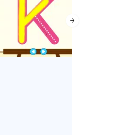
y for Kids, juegos de construcción
mplia retroalimentación,
sto en cuenta, nuestros
n flechas, hacer autos, jugar
sado en el aprendizaje
atuitos para niños, hace que esta
ed es padre de un bebé de 2 años o
 y aplicaciones para que se
os.
n en casa o en clase. Involucre a
e están aburridos. Permita que
s, verduras, conteo y muchos