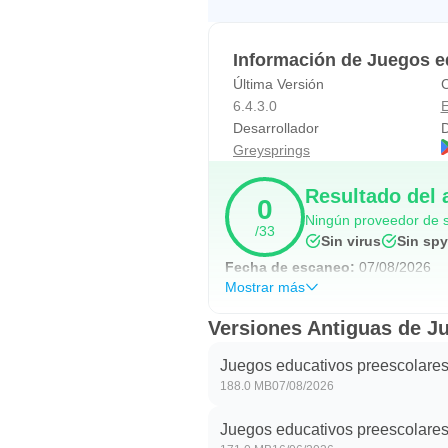
más, incluyendo muchos juegos d
Información de Juegos e
Por lo tanto, descargue Kinderga
Última Versión
C
preescolar que mantendrán a sus hi
6.4.3.0
E
Desarrollador
D
También puede consultar otras ap
Greysprings
"Greysprings" Play and Learn "pa
** Privacidad
Resultado del 
0
1. Política de privacidad: http:/
Ningún proveedor de s
/33
Sin virus
Sin sp
2. No recopilamos ninguna inform
Fecha de escaneo:
07/08/2026
Mostrar más
Versiones Antiguas de J
Juegos educativos preescolares
188.0 MB
07/08/2026
Juegos educativos preescolares