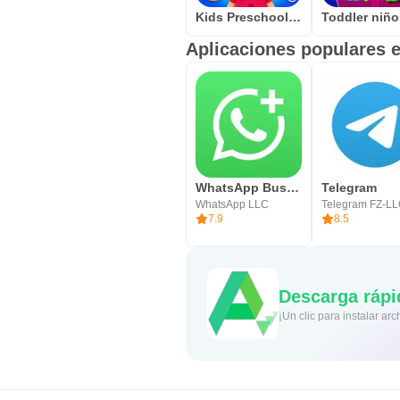
Kids Preschool Learning Games
Aplicaciones populares e
WhatsApp Business
Telegram
WhatsApp LLC
Telegram FZ-L
7.9
8.5
Descarga rápi
¡Un clic para instalar a