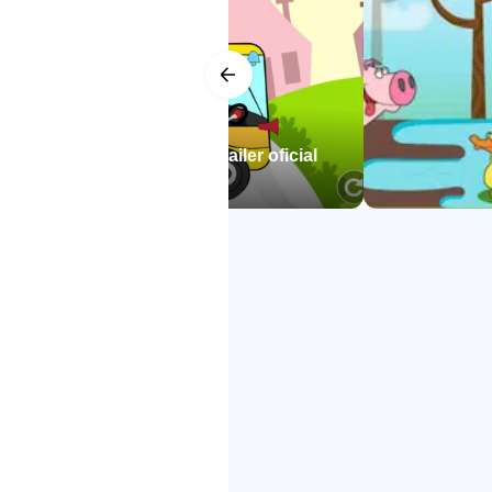
• Fonética para alfabetos en ingl
de automóviles, juegos de balonce
• Y muchos otros juegos de kínder
Otro parámetro en la pedagogía in
tivos preescolares para Trailer oficial
encontramos que los niños tienen
diseñadores han ideado muchas act
baloncesto, saltos de perros, esqu
subconsciente sin perder la conce
El aprendizaje basado en activida
sea una aplicación perfecta para 
un niño de kinder y busca juegos 
diviertan mientras aprenden los c
Si usted es padre o maestro, pued
sus niños pequeños en actividades
aprendan temas básicos de educa