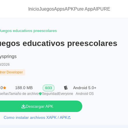
Inicio
Juegos
Apps
APKPure App
AIPURE
Juegos educativos preescolares
uegos educativos preescolares
ysprings
8/2026
tner Developer
.0
188.0 MB
Android 5.0+
0
/
33
señas
Tamaño de archivo
Seguridad
Everyone
Android OS
Descargar APK
Como instalar archivos XAPK / APK