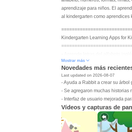
aprendizaje para niños. El apren
al kindergarten como aprendices k
==========================
Kindergarten Learning Apps for Kid
==========================
• Aprende letras del alfabeto inglé
Mostrar más
• Aprender a contar y matemática
Novedades más recientes
• Aprende sobre rimas y poemas.
Last updated on 2026-08-07
• Aprenda a escribir y seguir el A
- Ayuda a Rabbit a crear su árbol
Español, Hindi y números.
- Se agregaron muchas historias n
• Libros de colores con muchas pá
- Interfaz de usuario mejorada par
• Tantas tablas atractivas e inter
Vídeos y capturas de pan
planeta y estrellas.
• Canta y baila con tus preescolar
• Presentar y reforzar los concept