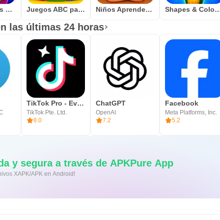
Toddler niños aprenden Juegos
Juegos ABC para Niños Pequeños
Niños Aprender Word Game
Shapes & Colors learni
n las últimas 24 horas
TikTok Pro - Events
ChatGPT
Facebook
LC
TikTok Pte. Ltd.
OpenAI
Meta Platforms, Inc.
8.0
7.2
5.2
da y segura a través de APKPure App
rchivos XAPK/APK en Android!