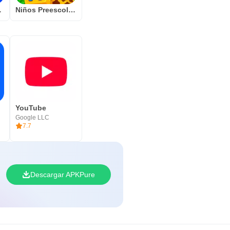
ng games
Niños Preescolar Cartas
YouTube
Google LLC
7.7
Descargar APKPure