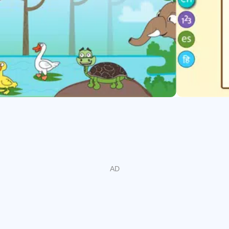
és y actividades para enseñar y reforzar cada Carta como Archer
sto para niños, etc.
 gratuitos y actividades de aprendizaje
fantil es la "capacidad de atención del niño". Después de una a
 un lapso de concentración relativamente más corto. Teniendo e
ividades interactivas innovadoras y acertijos como disparos co
ivar elefantes, etc. Estas actividades mantienen al niño intere
ntración.
des, el uso de juegos de baloncesto y juegos de automóviles gr
niños basada en la pedagogía de aprendizaje divertido. Si ust
escolares para niños, encontrará muchas actividades divertidas
onceptos básicos de este todo en uno juegos educativos gratuit
e usar las actividades para preescolares y niños de kindergarte
 divertidas para niños para evitar que hagan travesuras porqu
ción temprana, como formas, matemáticas, ABC, rimas, deporte