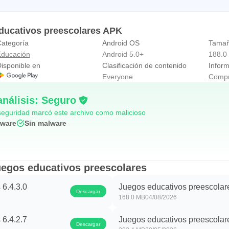
e colorear para bebés.
ducativos preescolares APK
rten Kids Learning GRATIS ahora y descubra todos los juegos e
ategoría
Android OS
Tamañ
jos felices y activos.
ducación
Android 5.0+
188.0
isponible en
Clasificación de contenido
Infor
licaciones educativas para niños de la serie de aplicaciones d
Everyone
Compr
ra educación en el hogar.
análisis: Seguro
/www.greysprings.com/privacy
eguridad marcó este archivo como malicioso
yware
Sin malware
ación personal sobre niños
uegos educativos preescolares
 6.4.3.0
Juegos educativos preescolare
Descargar
168.0 MB
04/08/2026
 6.4.2.7
Juegos educativos preescolare
Descargar