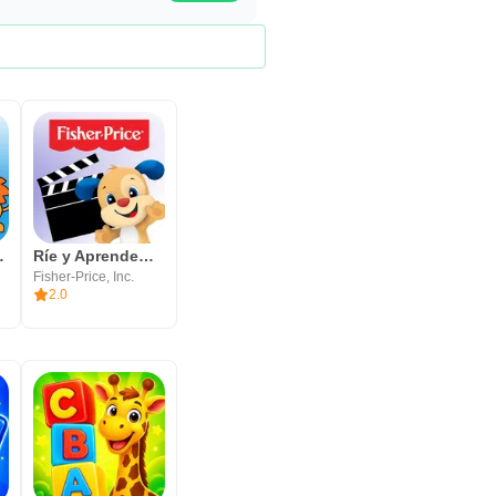
Volume 2
Ríe y Aprende™ Vídeos
Fisher-Price, Inc.
2.0