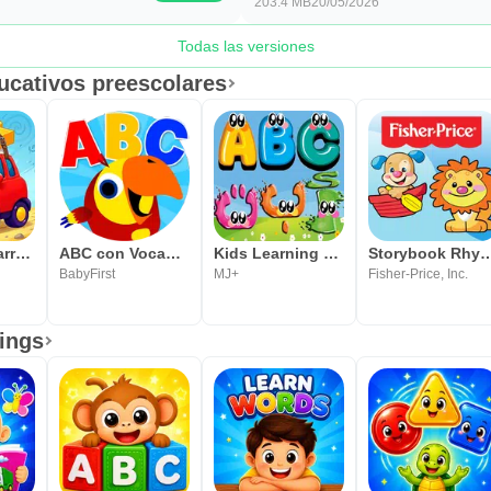
203.4 MB
20/05/2026
Todas las versiones
ucativos preescolares
Juegos de carros para niños
ABC con VocabuLarry- BabyFirst
Kids Learning Games: Fun Play
Storybook Rhymes 
BabyFirst
MJ+
Fisher-Price, Inc.
ings