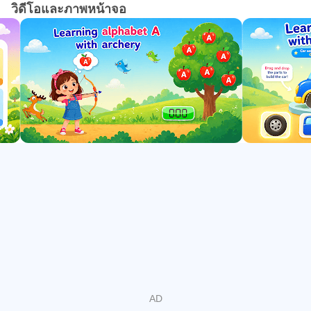
วิดีโอและภาพหน้าจอ
ศึกษาสำหรับเด็กทำให้เด็กสนใจการเรียนรู้โดยไม่รู้ตัว การ
เรียนรู้ตามกิจกรรมโดยใช้เกมแข่งรถฟรีสำหรับเด็ก ทำให้แอ
ปนี้เป็นแอปที่สมบูรณ์แบบสำหรับเด็ก โดยอิงจากหลักการสอน
ที่สนุกสนาน หากคุณเป็นผู้ปกครองของเด็กอายุ 2-3 ขวบหรือ
เด็กอนุบาลและกำลังมองหาเกมสำหรับโรงเรียนสำหรับเด็ก
คุณจะพบกับกิจกรรมและแอปพลิเคชั่นเจ๋ง ๆ มากมายที่จะ
ทำให้พวกเขาสนุกสนานในขณะที่เรียนรู้พื้นฐานจากเกมนี้ใน
เกมการศึกษาฟรีเกมเดียว เด็ก ๆ • แอปการเรียนรู้ระดับ
อนุบาลสำหรับเด็ก คุณสมบัติเด่น • • การออกแบบและรูปภาพ
ที่น่าดึงดูดและมีสีสันสำหรับเกมปริศนาสำหรับเด็ก • เรียนรู้
และติดตามตัวอักษรและตัวเลขด้วยแบบทดสอบและแผนภูมิ
แสนสนุกแบบโต้ตอบ • เรียนรู้การนับและคณิตศาสตร์สำหรับ
เด็กก่อนวัยเรียน • เรียนรู้การเขียนและติดตามตัวอักษร ABC
และตัวเลขพร้อมการติดตามตัวอักษรสำหรับภาษาอังกฤษ
สเปน ฮินดี และตัวเลข • หนังสือสีสำหรับพิมพ์ที่มีหน้าสี
รูปภาพ และสติกเกอร์มากมายครอบคลุมรูปทรงเรขาคณิต