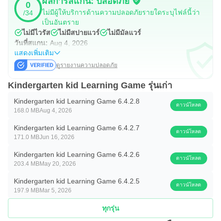
ผลการสแกน: ปลอดภัย
0
วัยหัดเดินที่บ้านหรือในชั้นเรียนเพื่อช่วยให้พวกเขาเรียนรู้
ไม่มีผู้ให้บริการด้านความปลอดภัยรายใดระบุไฟล์นี้ว่า
/34
หัวข้อการศึกษาเบื้องต้นขั้นพื้นฐาน ส่วนสมุดระบายสีฟรี
เป็นอันตราย
ไม่มีไวรัส
ไม่มีสปายแวร์
ไม่มีมัลแวร์
"อนุบาลเด็กเรียนรู้" มีหน้าสีมากกว่า 100 หน้าซึ่งเรียบง่าย
วันที่สแกน:
Aug 4, 2026
สวยงาม และเหมาะสำหรับนิ้วเล็กๆ แอปนี้เสนอการวาดมือฟรี
แสดงเพิ่มเติม
ซึ่งต่างจากสีควบคุมในภูมิภาคนี้ ซึ่งช่วยให้แชมป์ตัวน้อยของ
ดูรายงานความปลอดภัย
เราควบคุมการระบายสีด้วยตัวเอง ส่วน Rhymes มีเกมการ
Kindergarten kid Learning Game รุ่นเก่า
เรียนรู้ฟรีสำหรับเด็กพร้อมคอลเลกชันเพลงกล่อมเด็กยอดนิยม
Kindergarten kid Learning Game 6.4.2.8
ที่ออกแบบมาอย่างสวยงามกว่า 10+ เพลง เช่น Old
ดาวน์โหลด
168.0 MB
Aug 4, 2026
MacDonald มีฟาร์ม, Wheels on the bus, Twinkle twinkle
Kindergarten kid Learning Game 6.4.2.7
little star และ 5 little duck เป็นต้น พร้อมตัวละครและวัตถุ
ดาวน์โหลด
171.0 MB
Jun 16, 2026
แบบโต้ตอบเพื่อสร้างบทกวี สนุกมากขึ้น อ่านหนังสือสำหรับ
Kindergarten kid Learning Game 6.4.2.6
เด็กในรูปแบบนิทานก่อนนอนฟรีสำหรับเด็ก เพิ่มเรื่องเล็ก ๆ
ดาวน์โหลด
203.4 MB
May 20, 2026
ใหม่ในหนังสือนิทานสำหรับเด็กทุกสัปดาห์ ดังนั้น ดาวน์โหลด
Kindergarten kid Learning Game 6.4.2.5
ดาวน์โหลด
เกมอนุบาลฟรีตอนนี้และค้นพบเกมการศึกษาที่สนุกสำหรับ
197.9 MB
Mar 5, 2026
เด็กก่อนวัยเรียนที่จะทำให้พวกเขามีความสุขและ
ทุกรุ่น
กระตือรือร้น ผู้ปกครองยังสามารถดูแอพการศึกษาอื่น ๆ