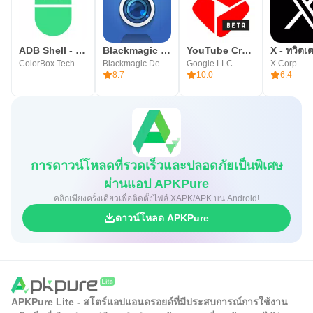
ADB Shell - Debug Toolbox
Blackmagic Camera
YouTube Create
X - ทวิตเต
ColorBox Technology
Blackmagic Design Inc.
Google LLC
X Corp.
8.7
10.0
6.4
การดาวน์โหลดที่รวดเร็วและปลอดภัยเป็นพิเศษ
ผ่านแอป APKPure
คลิกเพียงครั้งเดียวเพื่อติดตั้งไฟล์ XAPK/APK บน Android!
ดาวน์โหลด APKPure
APKPure Lite - สโตร์แอปแอนดรอยด์ที่มีประสบการณ์การใช้งาน