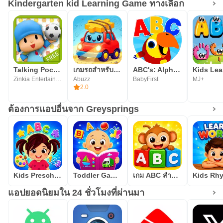
Kindergarten kid Learning Game ทางเลือก
สำหรับเด็กจาก Greysprings "Play and Learn" ชุดแอพก่อ
นวัยเรียนของแอพสำหรับเด็กก่อนวัยเรียนสำหรับโฮมสคูล
และ KinderCare
Talking Pocoyo Football Free
เกมรถสำหรับเด็ก - เกมปริศนา
ABC's: Alphabet Learning Game
Zinkia Entertainment, S.A.
Abuzz
BabyFirst
MJ+
2.0
ต้องการแอปอื่นจาก Greysprings
Kids Preschool Learning Games
Toddler Games for 2 Year Olds
เกม ABC สำหรับเด็ก
แอปยอดนิยมใน 24 ชั่วโมงที่ผ่านมา