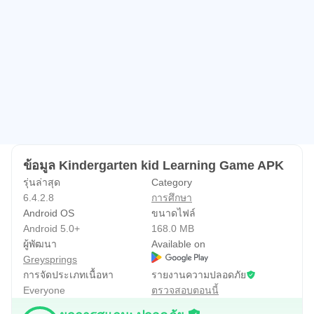
การ์ดอวยพร ตัวอักษรภาษาอังกฤษ ฯลฯ • แผนภูมิที่น่าสนใจ
มากมายสำหรับสอนผัก ผลไม้ กีฬา อาชีพ , สัตว์, ระบบสุริยะ,
ดาวเคราะห์และดวงดาว • แนะนำและเสริมแนวคิดของรูป
ทรงและสีให้กับเด็กก่อนวัยเรียน • Phonics for Alphabet เพื่อ
เรียนภาษาอังกฤษสำหรับเด็กและเสริมสร้างตัวอักษรแต่ละตัว
โดยใช้แฟลชการ์ด ABC และกิจกรรมต่างๆ เช่น Car building
, Basketball และ Archery apple เกมสำหรับเด็ก • แนะนำ
ส่วนเกมคำศัพท์สำหรับการอ่านคำศัพท์ภาษาอังกฤษสำหรับ
ข้อมูล Kindergarten kid Learning Game APK
เด็ก การรู้จำคำศัพท์ การอ่าน และการเขียนอักษรสองสามตัว
รุ่นล่าสุด
Category
ช่วยสร้างรากฐานสำหรับการอ่านอย่างคล่องแคล่วสำหรับ
6.4.2.8
การศึกษา
เด็ก • เกมคณิตศาสตร์สำหรับอนุบาลฟรีมากมายสำหรับเด็ก
Android OS
ขนาดไฟล์
และกิจกรรมการเรียนรู้ • กิจกรรมการทำอาหารพร้อมการทำ
Android 5.0+
168.0 MB
ผู้พัฒนา
Available on
แซนวิชและสูตรอาหารอื่นๆ อีกมากมายกำลังมา แนะนำการ
Greysprings
อบรมสุขอนามัยสำหรับเด็ก ทั้งหมดในที่เดียวเพื่อเตรียมเด็ก
การจัดประเภทเนื้อหา
รายงานความปลอดภัย
สำหรับโรงเรียนประถมศึกษา ไม่ว่าคุณจะเป็นผู้ปกครองหรือ
Everyone
ตรวจสอบตอนนี้
ครู คุณสามารถใช้เกมการเรียนรู้ก่อนวัยเรียนฟรีสำหรับเด็ก