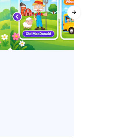
بسيطة وجميلة ومناسبة للأصابع الصغيرة
لصنع القصائد أكثر إمتاعا. قراءة ك
Kinder والتي تضم تطبيقات التعلم المبكر للأطفال للتعليم المنزلي و KinderCare.