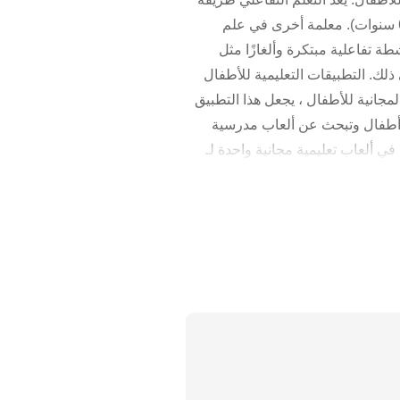
رائعة للتعليم حيث يدخل الأطفال الصغار في مرحلة الحضانة ورياض الأطفال كمتعلمين حركيين (من سن 2-6 سنوات). معلمة أخرى في علم
ة تفاعلية مبتكرة وألغازًا مثل
ذلك. التطبيقات التعليمية للأطفال
مجانية للأطفال ، يجعل هذا التطبيق
متعة. إذا كنت والدًا لطفل يبلغ من العمر 2-3 سنوات أو روضة أطفال وتبحث عن ألعاب مدرسية
في ألعاب تعليمية مجانية واحدة لـ
 للأطفال الصغار • تعلم وتعقب
 • تعلم كتابة الحروف الأبجدية
لعديد من صفحات التلوين والصور
لمخططات الجذابة لتعليم الخضروات
 والألوان لمرحلة ما قبل المدرسة •
إنجليزية للأطفال وتعزيز كل حرف باستخدام بطاقات فلاش ABC وأنشطة مثل بناء السيارات وكرة السلة والتفاح
كلمات المكونة من حرفين أو ثلاثة ،
نشطة التعلم في رياض الأطفال. •
اد الطفل للمدرسة الابتدائية سواء
زل أو في الفصل لمساعدتهم على تعلم