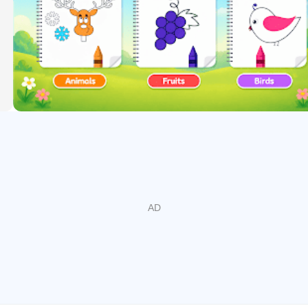
. على عكس التلوين المتحكم به في منطقة ما ، يقدم هذا التطبيق رسمًا 
جميل ، مثل مزرعة ماكدونالد القديم
تب للأطفال على شكل قصص مجانية للأطفال قبل النوم. أضف قصة صغ
كل أسبوع. لذا ، قم بتنزيل ألعاب Kindergarten مجانًا الآن واكتشف جميع الألعاب التعليمية