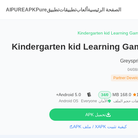
الصفحة الرئيسية
ألعاب
تطبيقات
تطبيقAPKPure
AIPURE
Kindergarten kid Learning Ga
Kindergarten kid Learning Ga
Greyspr
04/08
Partner Devel
Android 5.0+
168.0 MB
34
/
0
قات
حجم الملف
الأمان
Everyone
Android OS
تحميل APK
كيفية تثبيت XAPK / ملف APK