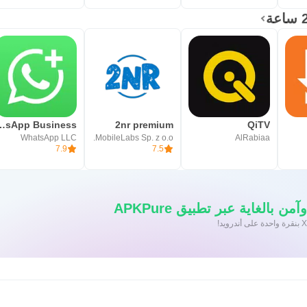
p Business
2nr premium
QiTV
WhatsApp LLC
MobileLabs Sp. z o.o.
AlRabiaa
7.9
7.5
 بالغاية عبر تطبيق APKPure