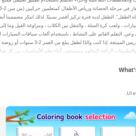
الطفل". الطفل لديه فترة تركيز أقصر نسبيًا. لذلك ابتكر مصممينا أنشط
يارات ، ولعب كرة السلة ، والتنقل بين الكلاب ، ومراوغة الفيل وما إلى 
وعي. التعلم القائم على النشاط ، باستخدام ألعاب سباقات السيارات ال
مثاليًا للأطفال ، استنادًا إلى أصول التدريس الم
لتطبيقات الرائعة لإبقائهم مستمتعين أثناء تعلم الأساسيات من كل هذا 
 للأطفال أهم الميزات • • تصميمات وصور جذابة وملونة لألعاب الألغاز
مخططات ممتعة تفاعلية • تعلم العد والرياضيات لمرحلة ما قبل المدرسة
What's
لإنجليزية والإسبانية والهندية والأرقام • كتب ملونة قابلة للطباعة بها ا
 وبطاقات المعايدة والأبجدية الإنجليزية وما إلى ذلك. • العديد من ا
ت ، والنظام الشمسي ، والكوكب والنجم • تقديم وتعزيز مفاهيم الأشكال
الصوتيات للأبجدية لتعلم اللغة ال
عاب الكلمات لقراءة الكلمات الإنجليزية للأطفال. يساعد التعرف على ال
راءة الطفل بطلاقة. • العديد من ألعاب الرياضيات المجانية للأطفال وأ
من المتلقين. تقديم التدريب على النظافة للأطفال. الكل في واحد لإعد
م ألعاب التعلم لمرحلة ما قبل المدرسة مجانًا للأطفال الصغار في المن