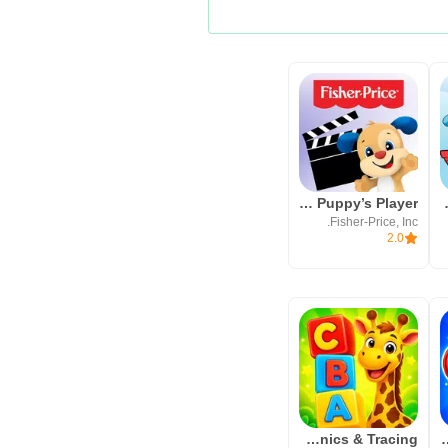
Laugh & Learn™ Puppy’s Player
Storybo
Fisher-Price, Inc.
2.0
ABC Games: Phonics & Tracing
Shapes & Colors