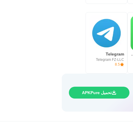
Telegram
WhatsAp
Telegram FZ-LLC
8.5
تحميل APKPure