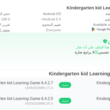
فئة
Android OS
حجم ال
ليم
Android 5.0+
168.0 MB
Available 
تقييم المحتوى
تقرير ال
Everyone
تحقق ال
ن
 هذا الملف على أنه ضار
ج تجسس
لا برامج ضارة
rten kid Learning Game 6.4.2.7
Kinderg
تحميل
16/06/2026
171.0 MB
rten kid Learning Game 6.4.2.5
Kinderg
تحميل
05/03/2026
197.9 MB