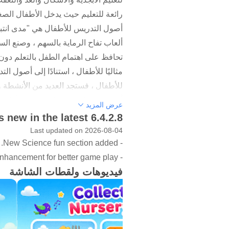
أصول التدريس للأطفال هي "مدى انتباه 
ألعاب تفاح الرماية بالسهم ، وصنع الس
تحافظ على اهتمام الطفل بالتعلم دون 
للأطفال ، فستجد العديد من الأنشطة وا
أطفال. • تطبيقات تعليم رياض الأطفال
عرض المزيد
الحروف والأرقام باستخدام اختبارات و
 new in the latest 6.4.2.8
وتتبعها وأرقام مع تتبع الأبجدية للغة ا
Last updated on 2026-08-04
- New Science fun section added.
والملصقات التي تغطي الأشكال الهندسية
- UI enhancement for better game play.
والفواكه والرياضة والمهن ، والحيوانا
فيديوهات ولقطات الشاشة
الرماية ألعاب للأطفال • تقديم قسم أل
والقراءة والكتابة على بناء الأساس لق
أنشطة الطهي مع صنع الشطائر والعديد 
كنت والدًا أو مدرسًا ، يمكنك استخدا