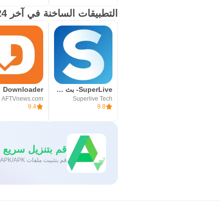
التطبيقات الساخنة في آخر 24 ساعة
SuperLive- بث مباشر و دردشة
Downloader
AFTVnews.com
Superlive Tech
9.4
9.8
قم بتنزيل سريع وآمن
قم بتثبيت ملفات XAPK/APK بنقرة واحدة على أندرويد!