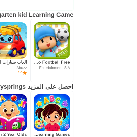
indergarten kid Learning Game
Talking Pocoyo Football Free
Abuzz
Zinkia Entertainment, S.A.
2.0
احصل على المزيد Greysprings
Kids Preschool Learning Games