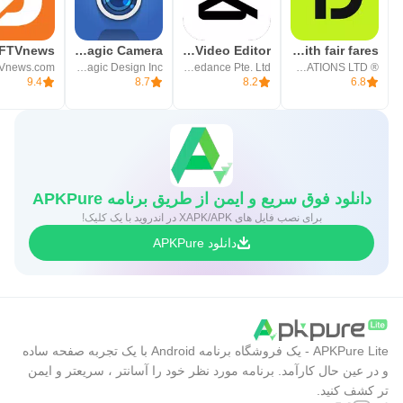
Blackmagic Camera
CapCut: Photo & Video Editor
inDrive. Rides with fair fares
Vnews.com
Blackmagic Design Inc.
Bytedance Pte. Ltd.
® SUOL INNOVATIONS LTD
9.4
8.7
8.2
6.8
دانلود فوق سریع و ایمن از طریق برنامه APKPure
برای نصب فایل های XAPK/APK در اندروید با یک کلیک!
دانلود APKPure
APKPure Lite - یک فروشگاه برنامه Android با یک تجربه صفحه ساده
و در عین حال کارآمد. برنامه مورد نظر خود را آسانتر ، سریعتر و ایمن
تر کشف کنید.