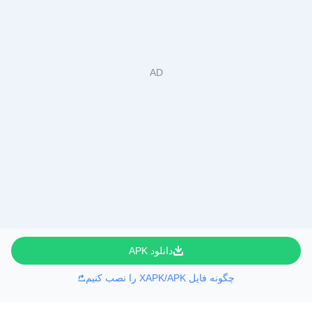
دانلود APK
چگونه فایل XAPK/APK را نصب کنیم