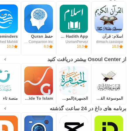
اسلام: قرآن
IslamOne - Quran & Hadith App
حفظ Quran
hed Mahidi
Divine Companion Inc.
UsmanPervez
dimach.cassiope
10.0
6.0
10.0
10.0
از Osoul Center بیشتر دریافت کنید
الموسوعة القرآنية
الجمهرة(الموسوعة الشاملة لمفرد
Guide To Islam
منصة تاء
برنامه های داغ در 24 ساعت گذشته