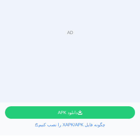
دانلود APK
چگونه فایل XAPK/APK را نصب کنیم