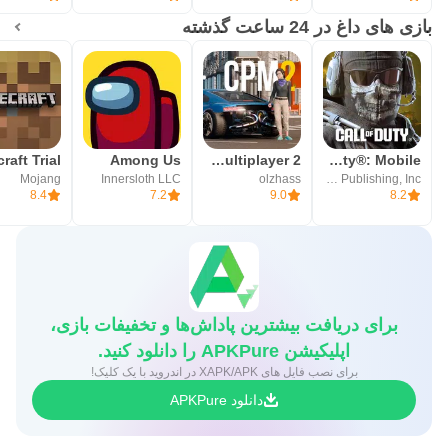
بازی های داغ در 24 ساعت گذشته
raft Trial
Among Us
Car Parking Multiplayer 2
Call of Duty®: Mobile
Mojang
Innersloth LLC
olzhass
Activision Publishing, Inc.
8.4
7.2
9.0
8.2
برای دریافت بیشترین پاداش‌ها و تخفیفات بازی،
اپلیکیشن APKPure را دانلود کنید.
برای نصب فایل های XAPK/APK در اندروید با یک کلیک!
دانلود APKPure