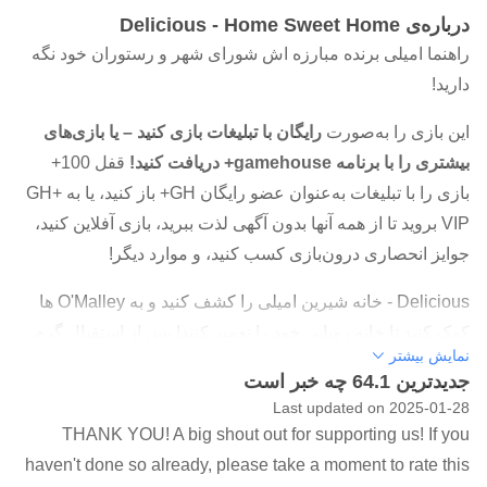
درباره‌ی Delicious - Home Sweet Home
راهنما امیلی برنده مبارزه اش شورای شهر و رستوران خود نگه
دارید!
این بازی را به‌صورت
رایگان با تبلیغات بازی کنید – یا بازی‌های
بیشتری را با برنامه gamehouse+ دریافت کنید!
قفل 100+
بازی را با تبلیغات به‌عنوان عضو رایگان GH+ باز کنید، یا به GH+
VIP بروید تا از همه آنها بدون آگهی لذت ببرید، بازی آفلاین کنید،
جوایز انحصاری درون‌بازی کسب کنید، و موارد دیگر!
Delicious - خانه شیرین امیلی را کشف کنید و به O'Malley ها
کمک کنید تا خانه رویایی خود را تعمیر کنند! پس از استقبال گرم،
نمایش بیشتر
برخی از همسایه ها طبیعت متفاوتی را آشکار می کنند. زمانی
جدیدترین 64.1 چه خبر است
پرتلاطم می گذرد که در آن امیلی و پاتریک باید فراتر از آن عمل
Last updated on 2025-01-28
کنند تا خانه شان محکوم نشود. خانه یک خانه است، اما آیا می
THANK YOU! A big shout out for supporting us! If you
توانید به آنها کمک کنید تا آن را به خانه برسانند؟
haven't done so already, please take a moment to rate this