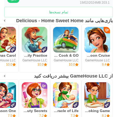
19/02/2024
203.1 MB
تمام نسخه‌ها
بازی‌هایی مانند Delicious - Home Sweet Home
Dr. Cares - Family Practice
Delicious - Emily's Cook & GO
Delicious - Honeymoon Cruise
House LLC
GameHouse LLC
GameHouse LLC
GameHouse LLC
10.0
10.0
10.0
9.4
از GameHouse LLC بیشتر دریافت کنید
Sally's Salon - Beauty Secrets
Delicious - Miracle of Life
Delicious World - Cooking Game
7.5
7.2
7.3
8.1