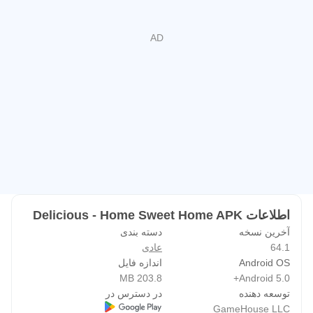
بسیاری دیگر آشنا شوید
جدید! راه عالی خود را برای بازی با برنامه gamehouse+ پیدا
کنید!
از بیش از 100 بازی به صورت رایگان با تبلیغات به عنوان
عضو رایگان GH+ لذت ببرید یا برای بازی بدون آگهی، دسترسی
آفلاین، امتیازات انحصاری درون بازی و موارد دیگر به GH+ VIP
ارتقا دهید. gamehouse+ فقط یک برنامه بازی دیگر نیست، بلکه
مقصد زمان بازی شما برای هر حالت و هر لحظه «زمان من»
است. امروز مشترک شوید!
اطلاعات Delicious - Home Sweet Home APK
آخرین نسخه
دسته بندی
64.1
عادی
Android OS
اندازه فایل
203.8 MB
Android 5.0+
توسعه دهنده
در دسترس در
GameHouse LLC