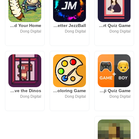
Larva Attack: Defend Your Home
Jezz Mania: Better JezzBall
Art Academy: Fun Art Quiz Game
Dong Digital
Dong Digital
Dong Digital
Sorting Puzzle: Save the Dinos
Color Mania: Fun Coloring Game
Emoji Mania: Emoji Quiz Game
Dong Digital
Dong Digital
Dong Digital