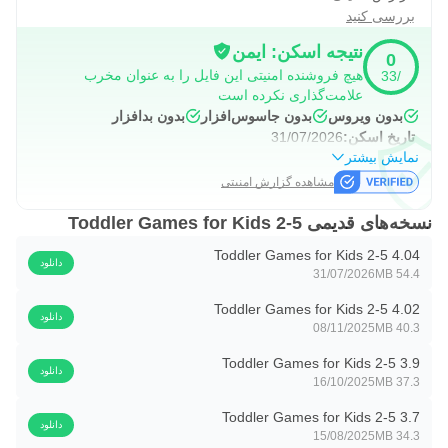
✔ انیمیشن‌های دوستانه
بررسی کنید
✔ ایمن برای کودکان خردسال
نتیجه اسکن: ایمن
0
✔ بدون منوهای گیج‌کننده
هیچ فروشنده امنیتی این فایل را به عنوان مخرب
/33
علامت‌گذاری نکرده است
✔ عالی برای بازی مستقل
بدون ویروس
بدون جاسوس‌افزار
بدون بدافزار
تاریخ اسکن:
31/07/2026
👨‍👩‍👧 عالی برای سنین ۲ تا ۵ سال
نمایش بیشتر
مشاهده گزارش امنیتی
چه فرزند شما تازه شروع به تشخیص رنگ‌ها کرده باشد و چه
برای پیش‌دبستانی آماده شود، این بازی‌های یادگیری کودکان نوپا
نسخه‌های قدیمی Toddler Games for Kids 2-5
روشی سرگرم‌کننده و جذاب برای تمرین مهارت‌های مهم
Toddler Games for Kids 2-5 4.04
دانلود
یادگیری اولیه ارائه می‌دهند.
31/07/2026
54.4 MB
Toddler Games for Kids 2-5 4.02
والدین می‌توانند قبل از باز کردن قفل نسخه کامل، بازی را به
دانلود
08/11/2025
40.3 MB
صورت رایگان امتحان کنند.
Toddler Games for Kids 2-5 3.9
دانلود
16/10/2025
37.3 MB
بازی‌های کودکان نوپا برای کودکان ۲ تا ۵ سال را امروز دانلود
کنید و به فرزندتان روشی سرگرم‌کننده، ایمن و جذاب برای
Toddler Games for Kids 2-5 3.7
دانلود
15/08/2025
34.3 MB
یادگیری از طریق بازی بدهید!