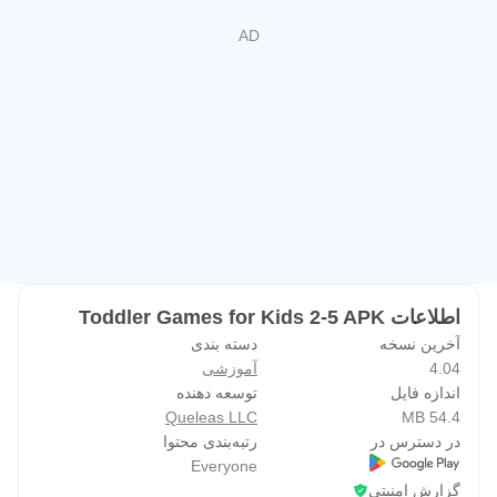
📚 یادگیری هنگام بازی
کودکان می‌توانند موارد زیر را کشف و یاد بگیرند:
• اصول اولیه الفبا
• رنگ‌ها
• اشکال هندسی
• شمارش
• تطبیق
• مرتب‌سازی
• حل مسئله
اطلاعات Toddler Games for Kids 2-5 APK
یادگیری مانند بازی است، و آن را برای کودکان پیش‌دبستانی و
آخرین نسخه
دسته بندی
پیش‌دبستانی ایده‌آل می‌کند.
4.04
آموزشی
اندازه فایل
توسعه دهنده
❤️ طراحی شده برای کودکان نوپا
Queleas LLC
54.4 MB
در دسترس در
رتبه‌بندی محتوا
✔ کنترل‌های لمسی آسان
Everyone
✔ گرافیک رنگارنگ و روشن
گزارش امنیتی