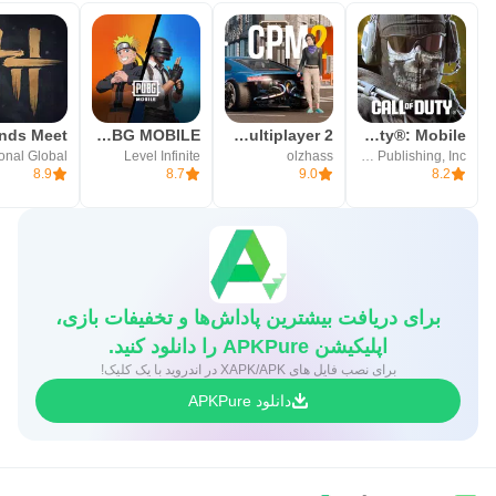
PUBG MOBILE
Car Parking Multiplayer 2
Call of Duty®: Mobile
onal Global
Level Infinite
olzhass
Activision Publishing, Inc.
8.9
8.7
9.0
8.2
برای دریافت بیشترین پاداش‌ها و تخفیفات بازی،
اپلیکیشن APKPure را دانلود کنید.
برای نصب فایل های XAPK/APK در اندروید با یک کلیک!
دانلود APKPure