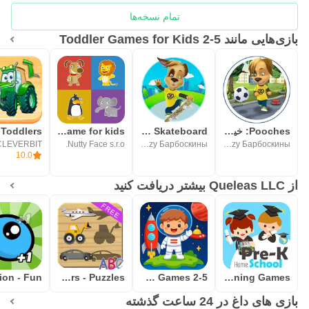
تمام نسخه‌ها
بازی‌هایی مانند Toddler Games for Kids 2-5
Pooches: خیابان فوتبال
Pooches: Skateboard
Animals memory game for kids
CLEVERBIT
Nutty Face s.r.o.
Лунтик Moonzy Барбоскины
Лунтик Moonzy Барбоскины
10.0
از Queleas LLC بیشتر دریافت کنید
Build and Drive Cars - Puzzles
Toddler Learning Games 2-5
Preschool Learning Games
بازی های داغ در 24 ساعت گذشته