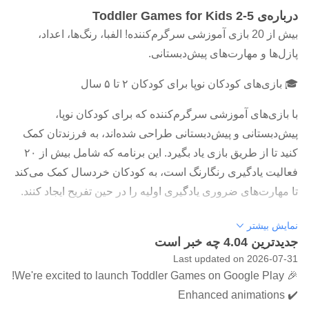
درباره‌ی Toddler Games for Kids 2-5
بیش از 20 بازی آموزشی سرگرم‌کننده! الفبا، رنگ‌ها، اعداد،
پازل‌ها و مهارت‌های پیش‌دبستانی.
🎓 بازی‌های کودکان نوپا برای کودکان ۲ تا ۵ سال
با بازی‌های آموزشی سرگرم‌کننده که برای کودکان نوپا،
پیش‌دبستانی و پیش‌دبستانی طراحی شده‌اند، به فرزندتان کمک
کنید تا از طریق بازی یاد بگیرد. این برنامه که شامل بیش از ۲۰
فعالیت یادگیری رنگارنگ است، به کودکان خردسال کمک می‌کند
تا مهارت‌های ضروری یادگیری اولیه را در حین تفریح ​​​​ایجاد کنند.
این بازی‌های آموزشی که برای کودکان نوپای ۲ تا ۵ سال ایده‌آل
نمایش بیشتر
جدیدترین 4.04 چه خبر است
هستند، از طریق گیم‌پلی ساده و جذاب، کنجکاوی، خلاقیت و
Last updated on 2026-07-31
اعتماد به نفس را تشویق می‌کنند.
🎉 We're excited to launch Toddler Games on Google Play!
🌟 موارد شامل
✔️ Enhanced animations