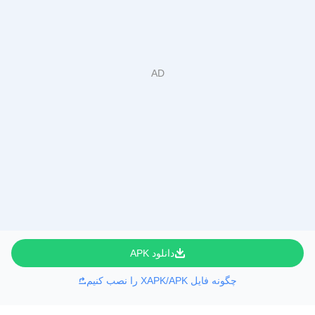
دانلود APK
چگونه فایل XAPK/APK را نصب کنیم