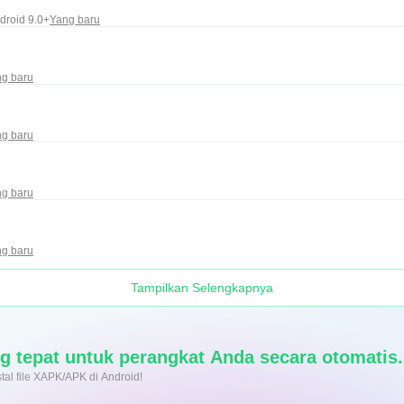
droid 9.0+
Yang baru
g baru
g baru
g baru
g baru
Tampilkan Selengkapnya
ang tepat untuk perangkat Anda secara otomatis.
nginstal file XAPK/APK di Android!