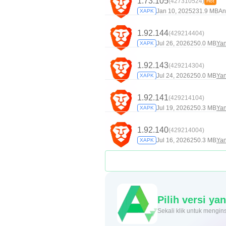
1.73.105
(427310524)
Hot
Jan 10, 2025
231.9 MB
An
XAPK
1.92.144
(429214404)
Jul 26, 2026
250.0 MB
Yan
XAPK
1.92.143
(429214304)
Jul 24, 2026
250.0 MB
Yan
XAPK
1.92.141
(429214104)
Jul 19, 2026
250.3 MB
Yan
XAPK
1.92.140
(429214004)
Jul 16, 2026
250.3 MB
Yan
XAPK
Pilih versi y
Sekali klik untuk me