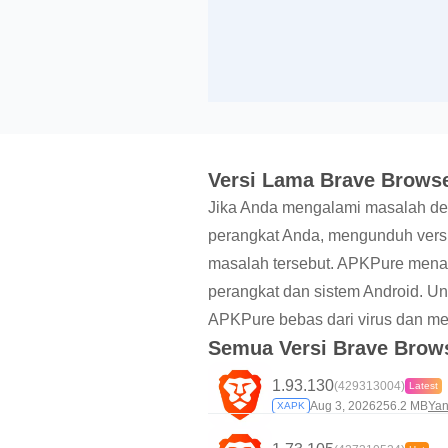
Versi Lama Brave Browse
Jika Anda mengalami masalah den
perangkat Anda, mengunduh versi
masalah tersebut. APKPure mena
perangkat dan sistem Android. U
APKPure bebas dari virus dan me
Semua Versi Brave Brow
1.93.130
(429313004)
Latest
Aug 3, 2026
256.2 MB
Yan
XAPK