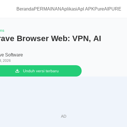
Beranda
PERMAINAN
Aplikasi
Apl APKPure
AIPURE
ons
rave Browser Web: VPN, AI
ve Software
3, 2026
Unduh versi terbaru