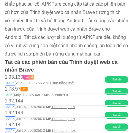
khắc phục sự cố. APKPure cung cấp tất cả các phiên bản
cũ hơn của Trình duyệt web cá nhân Brave tương thích
với nhiều thiết bị và hệ thống Android. Tải xuống các phiên
bản trước của Trình duyệt web cá nhân Brave cho
Android. Tất cả các lượt tải xuống từ APKPure đều không
có vi-rút và cung cấp một cách nhanh chóng, an toàn để có
được lịch sử phiên bản ứng dụng mà bạn cần.
Tất cả các phiên bản của Trình duyệt web cá
nhân Brave
1.93.130
Latest
Tải về
Aug 3, 2026
256.2 MB
Tính năng mới
XAPK
1.78.97
Hot
Tải về
May 9, 2025
348.7 MB
Android 9.0+
APK
1.92.144
Tải về
Jul 26, 2026
250.0 MB
Tính năng mới
XAPK
1.92.143
Tải về
Jul 24, 2026
250.0 MB
Tính năng mới
XAPK
1.92.141
Tải về
Jul 19, 2026
250.3 MB
Tính năng mới
XAPK