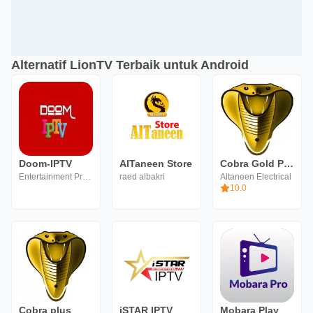
Alternatif LionTV Terbaik untuk Android
Doom-IPTV
AlTaneen Store
Cobra Gold Player
Entertainment Programs
raed albakri
Altaneen Electrical
10.0
Cobra plus
iSTAR IPTV
Mobara Play