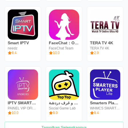
Smart IPTV
FaceChat：Obrolan Video VCS Apk
TERA TV 4K
needz
FaceChat Team
TERA TV 4K
8.4
10.0
2.0
IPTV SMARTERS PLAYER ANDROID
العاب و غرف دردشة :TopTop
Smarters Player Lite
PAINEL VIP OFICIAL
Social Game Lab
WHMCS SMARTERS
10.0
8.0
8.4
Tampilkan Selengkapnya