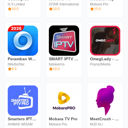
H.S Limted
iSTAR International
Mobara Pro
10.0
10.0
10.0
Peramban Web - Cepat & Pribadi
SMART IPTV Premium for Smart
OmegLady - Chat Roulette
iMediaStar
tvplayerss
PoyrazMedia
6.0
10.0
Smarters IPTV PRO - BluePlayer
Mobara TV Pro
MeetCrush - Random Chat
AHMAD WISAM
Mobara Pro
MJD ALI