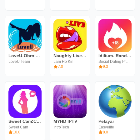
LoveU:Obrolan Acak Online VCS
Naughty Live Video Chat
Idilium: Random Chat Roulette
LoveU Team
Lam Ho Kin
Social Dating Premium Apps
7.0
9.3
Sweet Cam:Call Video Acak VCS
MYHD IPTV
Pelayar
Sweet Cam
IntroTech
Easyelife
10.0
8.0