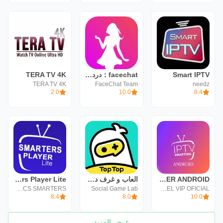
Smart IPTV
facechat：دردشة فيديو عشوائية
TERA TV 4K
TERA TV 4K
FaceChat Team
needz
2.0
10.0
8.4
IPTV SMARTERS PLAYER ANDROID
العاب و غرف دردشة :TopTop
Smarters Player Lite
WHMCS SMARTERS
Social Game Lab
PAINEL VIP OFICIAL
8.4
8.0
10.0
عرض المزيد