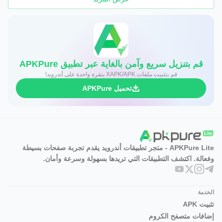
قم بتنزيل سريع وآمن بالغاية عبر تطبيق APKPure
قم بتثبيت ملفات XAPK/APK بنقرة واحدة على أندرويد!
تحميل APKPure
APKPure Lite - متجر تطبيقات أندرويد يقدم تجربة صفحات بسيطة
وفعالة. اكتشف التطبيقات التي تريدها بسهولة وسرعة وأمان.
الخدمة
تثبيت APK
إضافات متصفح الكروم