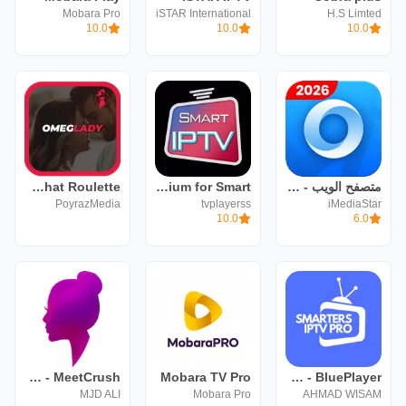
Mobara Pro
iSTAR International
H.S Limted
10.0
10.0
10.0
متصفح الويب - سريع وخاص
SMART IPTV Premium for Smart
OmegLady - Chat Roulette
PoyrazMedia
tvplayerss
iMediaStar
10.0
6.0
Smarters IPTV PRO - BluePlayer
Mobara TV Pro
MeetCrush - دردشة فيديوعشوائية
MJD ALI
Mobara Pro
AHMAD WISAM