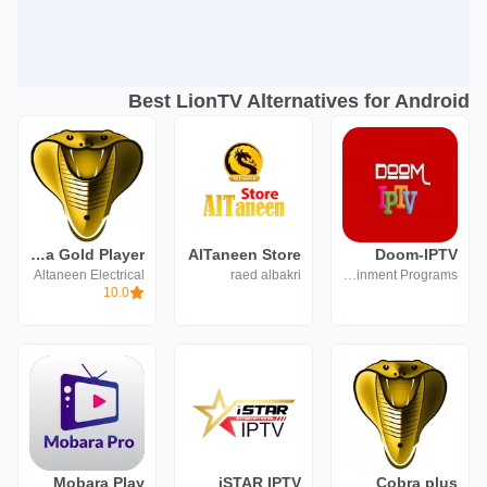
Best LionTV Alternatives for Android
Cobra Gold Player
AlTaneen Store
Doom-IPTV
Altaneen Electrical
raed albakri
Entertainment Programs
10.0
Mobara Play
iSTAR IPTV
Cobra plus