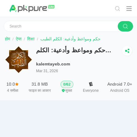
होम
ऐप्स
शिक्षा
حكم ومواعظ وأدعية: الكلم الطيب
حكم ومواعظ وأدعية: الكلم
الطيب
kalemtayeb.com
Mar 31, 2026
10.0
31.8 MB
Android 7.0+
0
/
62
4
समीक्षा
फाइल का आकार
सुरक्षा
Everyone
Android OS