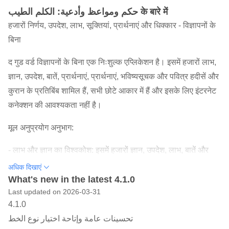
حكم ومواعظ وأدعية: الكلم الطيب के बारे में
हजारों निर्णय, उपदेश, लाभ, सूक्तियां, प्रार्थनाएं और धिक्कार - विज्ञापनों के
बिना
द गुड वर्ड विज्ञापनों के बिना एक निःशुल्क एप्लिकेशन है। इसमें हजारों लाभ,
ज्ञान, उपदेश, बातें, प्रार्थनाएं, प्रार्थनाएं, भविष्यसूचक और पवित्र हदीसें और
कुरान के प्रतिबिंब शामिल हैं, सभी छोटे आकार में हैं और इसके लिए इंटरनेट
कनेक्शन की आवश्यकता नहीं है।
मूल अनुप्रयोग अनुभाग:
- लाभ और ज्ञान का विश्वकोश: इसमें हजारों ज्ञान, उपदेश, लाभ, बातें और
कुरान के प्रतिबिंब शामिल हैं (ध्यान के लिए अंतर्राष्ट्रीय प्राधिकरण से लिया
अधिक दिखाएं
गया)।
What's new in the latest 4.1.0
Last updated on 2026-03-31
- दुआओं और यादों का विश्वकोश: इसमें यादों के लिए एक व्यापक मार्गदर्शिका
4.1.0
के अलावा, सैकड़ों कुरान और भविष्यवाणी की दुआएं, पूर्ववर्तियों की दुआएं,
تحسينات عامة وإتاحة اختيار نوع الخط