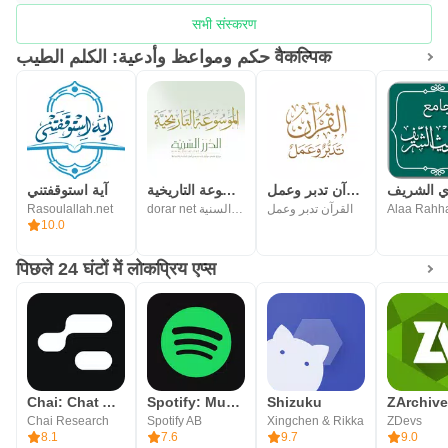
सभी संस्करण
حكم ومواعظ وأدعية: الكلم الطيب वैकल्पिक
القرآن تدبر وعمل
الموسوعة التاريخية
آية استوقفتني
Rasoulallah.net
dorar net مؤسسة الدرر السنية
القرآن تدبر وعمل
Alaa Rahh
10.0
पिछले 24 घंटों में लोकप्रिय एप्स
Chai: Chat AI Platform
Spotify: Music and Podcasts
Shizuku
ZArchive
Chai Research
Spotify AB
Xingchen & Rikka
ZDevs
8.1
7.6
9.7
9.0