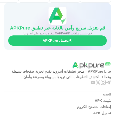
قم بتنزيل سريع وآمن بالغاية عبر تطبيق APKPure
قم بتثبيت ملفات XAPK/APK بنقرة واحدة على أندرويد!
تحميل APKPure
APKPure Lite - متجر تطبيقات أندرويد يقدم تجربة صفحات بسيطة
وفعالة. اكتشف التطبيقات التي تريدها بسهولة وسرعة وأمان.
الخدمة
تثبيت APK
إضافات متصفح الكروم
تحميل APK