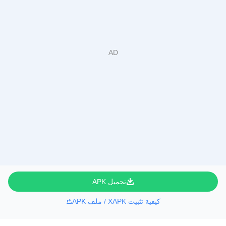
تحميل APK
كيفية تثبيت XAPK / ملف APK