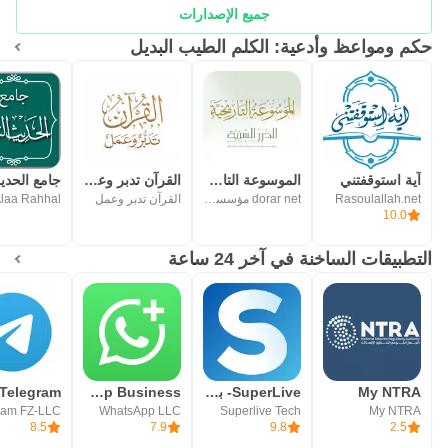
جميع الإصدارات
حكم ومواعظ وأدعية: الكلم الطيب البديل
آية استوقفتني
الموسوعة التاريخية
القرآن تدبر وعمل
Rasoulallah.net
dorar net مؤسسة الدرر السنية
القرآن تدبر وعمل
laa Rahhal
10.0
التطبيقات الساخنة في آخر 24 ساعة
My NTRA
SuperLive- بث مباشر و دردشة
WhatsApp Business
Telegram
ram FZ-LLC
WhatsApp LLC
Superlive Tech
My NTRA
8.5
7.9
9.8
2.5