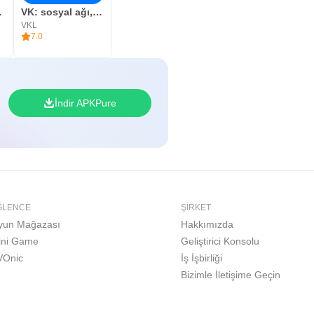
e İndir
VK: sosyal ağı, mesajlaşma
VKL
7.0
İndir APKPure
ĞLENCE
ŞIRKET
yun Mağazası
Hakkımızda
ini Game
Geliştirici Konsolu
VOnic
İş İşbirliği
Bizimle İletişime Geçin