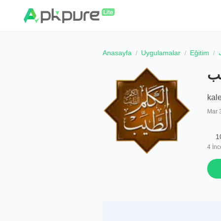
Anasayfa
Uygulamalar
Eğitim
يب
kal
Mar 
1
4
İnc