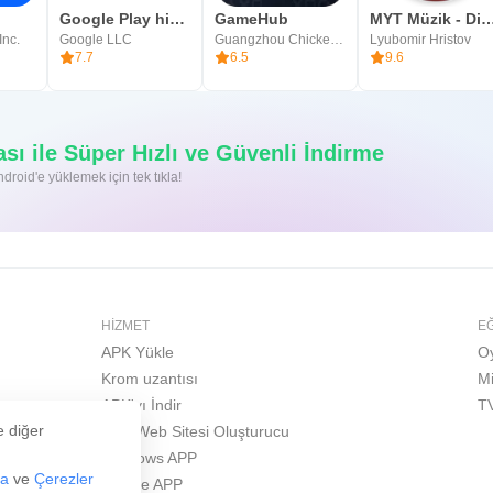
Google Play hizmetleri
GameHub
MYT Müzik - Dinle v
Inc.
Google LLC
Guangzhou Chicken Run Network Technology Co.,Ltd.
Lyubomir Hristov
7.7
6.5
9.6
ı ile Süper Hızlı ve Güvenli İndirme
roid'e yüklemek için tek tıkla!
HIZMET
E
APK Yükle
O
Krom uzantısı
M
APK'yı İndir
T
e diğer
APK Web Sitesi Oluşturucu
Windows APP
za
ve
Çerezler
iPhone APP