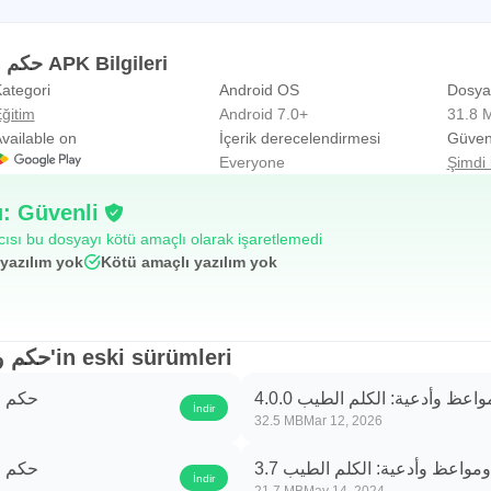
حكم ومواعظ وأدعية: الكلم الطيب APK Bilgileri
ategori
Android OS
Dosya
ğitim
Android 7.0+
31.8 
vailable on
İçerik derecelendirmesi
Güvenl
Everyone
Şimdi 
: Güvenli
ıcısı bu dosyayı kötü amaçlı olarak işaretlemedi
yazılım yok
Kötü amaçlı yazılım yok
حكم ومواعظ وأدعية: الكلم الطيب'in eski sürümleri
عظ وأدعية: الكلم الطيب 4.0.0
حكم وم
İndir
32.5 MB
Mar 12, 2026
واعظ وأدعية: الكلم الطيب 3.7
حكم وم
İndir