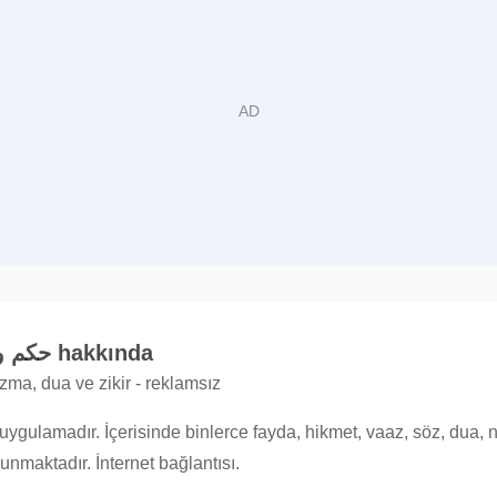
حكم ومواعظ وأدعية: الكلم الطيب hakkında
zma, dua ve zikir - reklamsız
 uygulamadır. İçerisinde binlerce fayda, hikmet, vaaz, söz, dua, 
unmaktadır. İnternet bağlantısı.