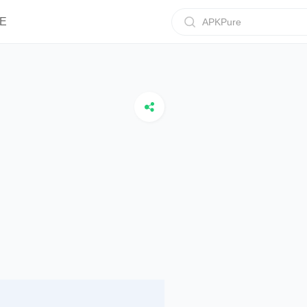
E
APKPure