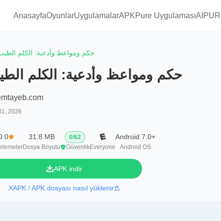
Anasayfa
Oyunlar
Uygulamalar
APKPure Uygulaması
AIPUR
حكم ومواعظ وأدعية: الكلم الطيب
حكم ومواعظ وأدعية: الكلم الط
emtayeb.com
31, 2026
0.0
31.8 MB
Android 7.0+
0
/
62
elemeler
Dosya Boyutu
Güvenlik
Everyone
Android OS
APK indir
XAPK / APK dosyası nasıl yüklenir