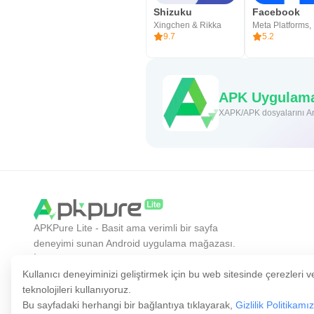
Shizuku
Facebook
Xingchen & Rikka
Meta Platforms, 
9.7
5.2
APK Uygulamas
XAPK/APK dosyalarını And
APKPure Lite - Basit ama verimli bir sayfa
deneyimi sunan Android uygulama mağazası.
İstediğiniz uygulamayı daha kolay, daha hızlı ve
daha güvenli keşfedin.
Kullanıcı deneyiminizi geliştirmek için bu web sitesinde çerezleri v
teknolojileri kullanıyoruz.
Bu sayfadaki herhangi bir bağlantıya tıklayarak,
Gizlilik Politikamı