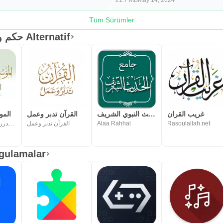
21.7 MB
May 14, 2024
Tüm Sürümler
حكم ومواعظ وأدعية: الكلم الطيب Alternatif
غريب القران
جامع الحديث النبوي الشريف
القرآن تدبر وعمل
المو
dorar net مؤسسة الدرر السنية
القرآن تدبر وعمل
Alaa Rahhal
Rasoulallah.net
ygulamalar