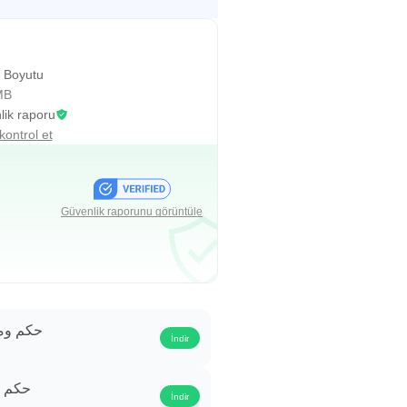
 Boyutu
MB
ik raporu
kontrol et
Güvenlik raporunu görüntüle
حكم وموا
İndir
حكم وم
İndir