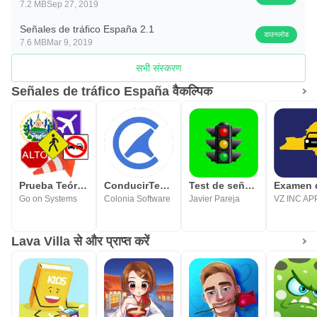
7.2 MB
Sep 27, 2019
Señales de tráfico España 2.1
डाउनलोड
7.6 MB
Mar 9, 2019
सभी संस्करण
Señales de tráfico España वैकल्पिक
Prueba Teórica de Manejo
ConducirTest: Examen Teorico
Test de señales de tráfico
Go on Systems
Colonia Software
Javier Pareja
VZ INC AP
Lava Villa से और प्राप्त करें