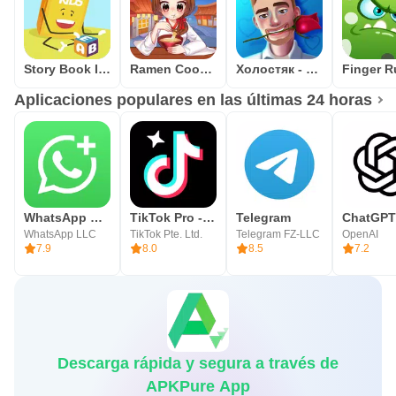
Story Book In English Free Offline Reading - USA
Ramen Cooking Game Adventure
Холостяк - квест игра
Aplicaciones populares en las últimas 24 horas
WhatsApp Business
TikTok Pro - Events
Telegram
ChatGPT
WhatsApp LLC
TikTok Pte. Ltd.
Telegram FZ-LLC
OpenAI
7.9
8.0
8.5
7.2
Descarga rápida y segura a través de
APKPure App