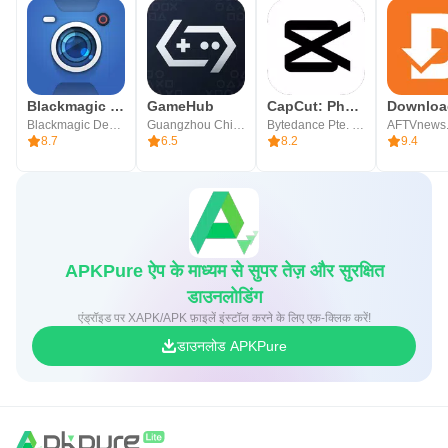
Blackmagic Camera
GameHub
CapCut: Photo & Video Editor
Blackmagic Design Inc.
Guangzhou Chicken Run Network Technology Co.,Ltd.
Bytedance Pte. Ltd.
AFTVnews
8.7
6.5
8.2
9.4
APKPure ऐप के माध्यम से सुपर तेज़ और सुरक्षित
डाउनलोडिंग
एंड्रॉइड पर XAPK/APK फ़ाइलें इंस्टॉल करने के लिए एक-क्लिक करें!
डाउनलोड APKPure