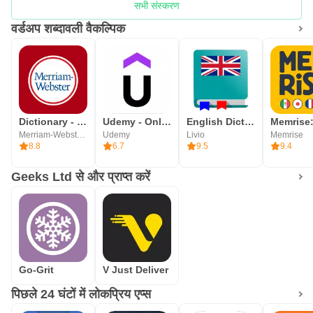
सभी संस्करण
है।
वर्डअप शब्दावली वैकल्पिक
स्टोर पर वर्ड अप नाम के कई एप्लिकेशन हैं।
यह ऐप किसी अन्य वर्ड अप ऐप से लिंक नहीं है।
यह एक शब्दावली बिल्डर ऐप है।
Dictionary - Merriam-Webster
Udemy - Online Courses
English Dictionary - Offline
Merriam-Webster Inc.
Udemy
Livio
Memrise
8.8
6.7
9.5
9.4
Geeks Ltd से और प्राप्त करें
Go-Grit
V Just Deliver
पिछले 24 घंटों में लोकप्रिय एप्स