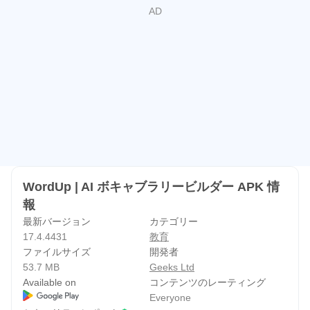
の面白い例まで。そうすれば、それぞれの単語が文脈の中
でどのように使われるかを正確に学ぶことができます。
多言語翻訳
フランス語、スペイン語、ドイツ語、アラビア語、トルコ
語、ペルシア語など、30以上の言語への翻訳もありま
す。
その後、毎日のレビューが始まります。フラッシュカード
と同様に、単語は習得するまでゲームやチャレンジで繰り
WordUp | AI ボキャブラリービルダー APK 情
返し学習されます。これは「Spaced Repetition」と呼ば
報
れ、記憶を永久に定着させるのに役立つことが科学的に証
最新バージョン
カテゴリー
明されています。
17.4.4431
教育
ファイルサイズ
開発者
WordUp は、これまでに見たことのない語彙構築アプリで
53.7 MB
Geeks Ltd
す。これは英語辞書としても使えますが、別の辞書アプリ
Available on
コンテンツのレーティング
ではありません。
Everyone