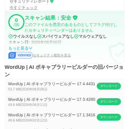
セキュリティレポート
様々なユーザーに対応
今すぐチェック
WordUpの革新的な言語学習と語彙力増強のアプローチ
スキャン結果：安全
0
は、自信と自己肯定感を育みます。英語初心者の方、英語
このファイルを悪意のあるものとしてフラグ付けし
/35
試験（IELTS、TOEFLなど）の準備をしている方、英語を
たセキュリティベンダーはありません
ウイルスなし
スパイウェアなし
マルウェアなし
母国語とする方、どのような方でも、WordUpは役に立つ
スキャン日:
2026年08月06日
だけでなく、楽しいと感じることでしょう。ぜひお試しく
もっと見る
ださい！
セキュリティ報告を見る
WordUp | AI ボキャブラリービルダーの旧バージョ
ン
WordUp | AI ボキャブラリービルダー 17.4.4431
ダウンロード
53.7 MB
2026年08月06日
WordUp | AI ボキャブラリービルダー 17.3.4280
ダウンロード
49.6 MB
2026年06月11日
WordUp | AI ボキャブラリービルダー 17.1.3416
ダウンロード
46.6 MB
2026年02月12日