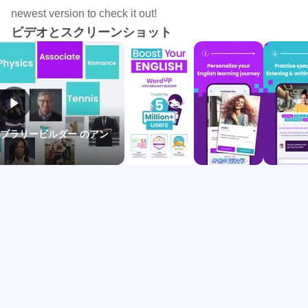
彙力の向上を保証します。
newest version to check it out!
ビデオとスクリーンショット
ナレッジ マップ
WordUp は、知っている単語と知らない単語を特定し、ナ
レッジ マップを作成するのに役立ちます。語彙力のギャ
ップを特定し、重点的に学習すべき最も重要で役に立つ英
語の単語を提案することで、新しい単語の学習をサポート
します。毎日の語彙を取り入れて進捗状況を追跡すること
ボキャブラリービルダー のアン
で、ナレッジマップは着実に語彙を増やし、英語の単語の
理解を深めることを可能にします。
25,000 語の有用な英単語はすべて、実際の英語会話での
使用頻度（何千もの映画やテレビ番組から抽出）に基づい
て、重要度と有用性の順にランク付けされています。
ナレッジ マップで発見した単語を実際に学習するため
に、WordUp には必要なものがすべて揃っています。単語
の定義や画像から、映画、引用、ニュースなどからの数十