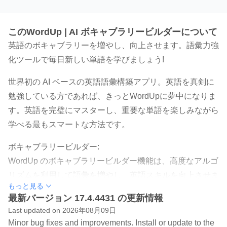
このWordUp | AI ボキャブラリービルダーについて
英語のボキャブラリーを増やし、向上させます。語彙力強
化ツールで毎日新しい単語を学びましょう!
世界初の AI ベースの英語語彙構築アプリ。英語を真剣に
勉強している方であれば、きっとWordUpに夢中になりま
す。英語を完璧にマスターし、重要な単語を楽しみながら
学べる最もスマートな方法です。
ボキャブラリービルダー:
WordUp のボキャブラリービルダー機能は、高度なアルゴ
リズムを利用して語彙を増やし、英語スキルを向上させま
もっと見る
す。現在の知識に基づいて毎日新しい単語を推奨し、徐々
最新バージョン 17.4.4431 の更新情報
に語学力を高めることができます。WordUp は、毎日の単
Last updated on 2026年08月09日
語を学習ルーチンに組み込むことで、着実かつ一貫した語
Minor bug fixes and improvements. Install or update to the