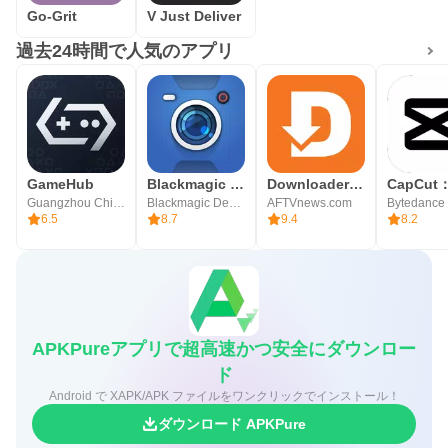
Go-Grit
V Just Deliver
過去24時間で人気のアプリ
GameHub
Blackmagic Camera
Downloader by AFTVnews
Guangzhou Chicken Run Network Technology Co.,Ltd.
Blackmagic Design Inc.
AFTVnews.com
6.5
8.7
9.4
8.2
APKPureアプリで超高速かつ安全にダウンロー
ド
Android で XAPK/APK ファイルをワンクリックでインストール！
ダウンロード APKPure