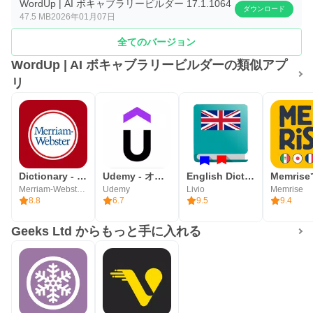
WordUp | AI ボキャブラリービルダー 17.1.1064
ダウンロード
47.5 MB
2026年01月07日
全てのバージョン
WordUp | AI ボキャブラリービルダーの類似アプ
リ
Dictionary - Merriam-Webster
Udemy - オンラインコース
English Dictionary - Offline
Merriam-Webster Inc.
Udemy
Livio
Memrise
8.8
6.7
9.5
9.4
Geeks Ltd からもっと手に入れる