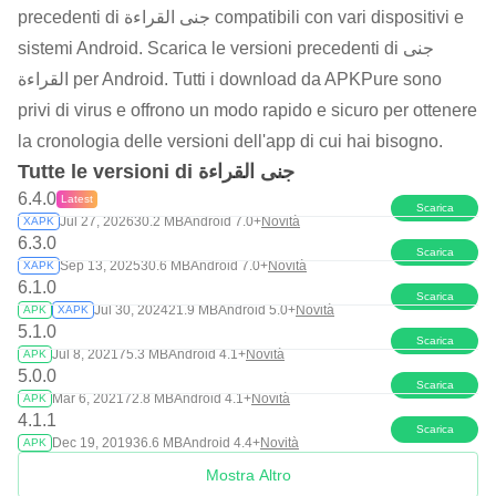
precedenti di جنى القراءة compatibili con vari dispositivi e
sistemi Android. Scarica le versioni precedenti di جنى
القراءة per Android. Tutti i download da APKPure sono
privi di virus e offrono un modo rapido e sicuro per ottenere
la cronologia delle versioni dell'app di cui hai bisogno.
Tutte le versioni di جنى القراءة
6.4.0
Latest
Scarica
Jul 27, 2026
30.2 MB
Android 7.0+
Novità
XAPK
6.3.0
Scarica
Sep 13, 2025
30.6 MB
Android 7.0+
Novità
XAPK
6.1.0
Scarica
Jul 30, 2024
21.9 MB
Android 5.0+
Novità
APK
XAPK
5.1.0
Scarica
Jul 8, 2021
75.3 MB
Android 4.1+
Novità
APK
5.0.0
Scarica
Mar 6, 2021
72.8 MB
Android 4.1+
Novità
APK
4.1.1
Scarica
Dec 19, 2019
36.6 MB
Android 4.4+
Novità
APK
Mostra Altro