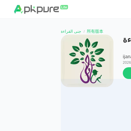
جنى القراءة
所有版本
ءة
ijan
202