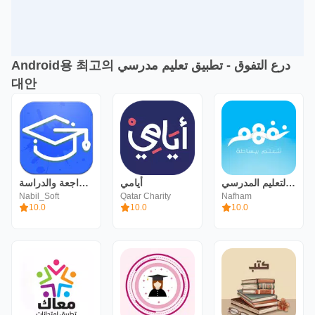
Android용 최고의 درع التفوق - تطبيق تعليم مدرسي
대안
نفهم - مناهج التعليم المدرسي
أيامي
تنظيم المراجعة والدراسة
Nabil_Soft
Qatar Charity
Nafham
10.0
10.0
10.0