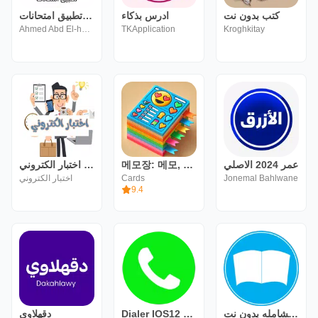
كتب بدون نت
ادرس بذكاء
معاك - تطبيق امتحانات
Ahmed Abd El-hamid
TKApplication
Kroghkitay
تطبيق اختبار الكتروني
메모장: 메모, 구성, PIN
عمر 2024 الاصلي
اختبار الكتروني
Cards
Jonemal Bahlwane
9.4
دقهلاوي
Dialer IOS12 style
المكتبة الشامله بدون نت