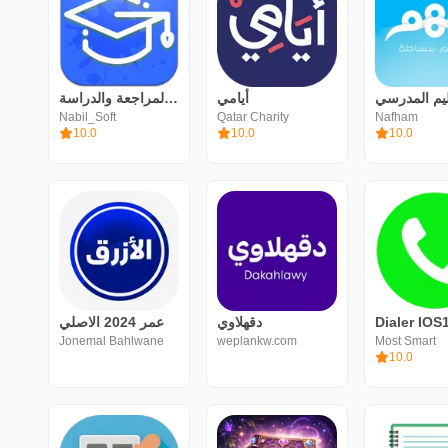
أيامي
تنظيم المراجعة والدراسة
Nabil_Soft
Qatar Charity
Nafham
10.0
10.0
10.0
عمر 2024 الاصلي
دقهلاوي
Dialer IOS
Jonemal Bahlwane
weplankw.com
Most Smart
10.0