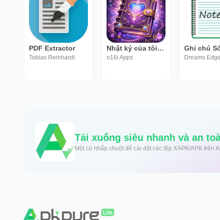
PDF Extractor
Nhật ký của tôi với lịch
Tobias Reinhardt
o16i Apps
Một cú nhấp chuột để cài đặt các tệp XAPK/APK trên