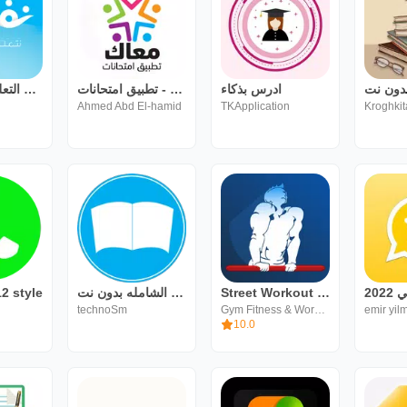
دون نت
ادرس بذكاء
معاك - تطبيق امتحانات
نفهم - مناهج التعليم المدرسي
Ahmed Abd El-hamid
TKApplication
Kroghkit
12 style
المكتبة الشامله بدون نت
Street Workout Calisthenic
technoSm
Gym Fitness & Workout
emir yil
10.0