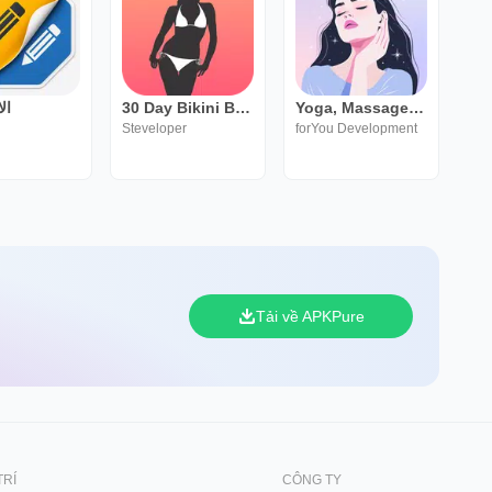
ال
30 Day Bikini Body Challenge
Yoga, Massage mặt - forYou
Steveloper
forYou Development
Tải về APKPure
TRÍ
CÔNG TY