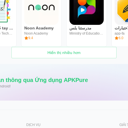
Ghi chú Sổ tay Lời nhắc Ứng
Noon Academy
مدرستنا بلس
اختبارات
Dreams Edge Technology
Noon Academy
Ministry of Education and Technical Education
app-fa
9.4
6.0
Hiển thị nhiều hơn
Tải xuống siêu nhanh và an toàn thông qua Ứng dụng APKPure
 Android!
DỊCH VỤ
GIẢI 